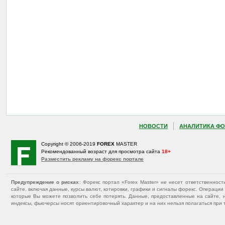
НОВОСТИ
АНАЛИТИКА ФО
Copyright © 2006-2019
FOREX
MASTER
Рекомендованный возраст для просмотра сайта
18+
Разместить рекламу на форекс портале
Предупреждение о рисках
: Форекс портал «Forex Master» не несет ответственнос
сайте, включая данные, курсы валют, котировки, графики и сигналы форекс. Операц
которые Вы можете позволить себе потерять. Данные, предоставленные на сайте, 
индексы, фьючерсы носят ориентировочный характер и на них нельзя полагаться при 