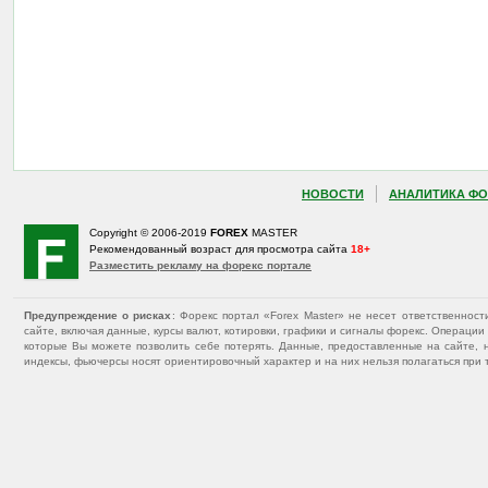
НОВОСТИ
АНАЛИТИКА ФО
Copyright © 2006-2019
FOREX
MASTER
Рекомендованный возраст для просмотра сайта
18+
Разместить рекламу на форекс портале
Предупреждение о рисках
: Форекс портал «Forex Master» не несет ответственнос
сайте, включая данные, курсы валют, котировки, графики и сигналы форекс. Операц
которые Вы можете позволить себе потерять. Данные, предоставленные на сайте, 
индексы, фьючерсы носят ориентировочный характер и на них нельзя полагаться при 