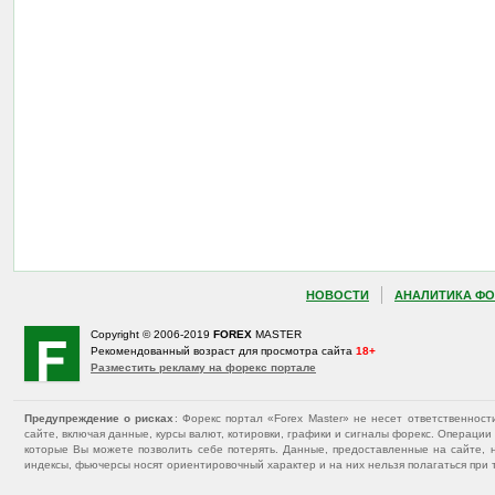
НОВОСТИ
АНАЛИТИКА ФО
Copyright © 2006-2019
FOREX
MASTER
Рекомендованный возраст для просмотра сайта
18+
Разместить рекламу на форекс портале
Предупреждение о рисках
: Форекс портал «Forex Master» не несет ответственнос
сайте, включая данные, курсы валют, котировки, графики и сигналы форекс. Операц
которые Вы можете позволить себе потерять. Данные, предоставленные на сайте, 
индексы, фьючерсы носят ориентировочный характер и на них нельзя полагаться при 