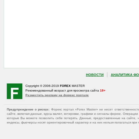
НОВОСТИ
АНАЛИТИКА ФО
Copyright © 2006-2019
FOREX
MASTER
Рекомендованный возраст для просмотра сайта
18+
Разместить рекламу на форекс портале
Предупреждение о рисках
: Форекс портал «Forex Master» не несет ответственнос
сайте, включая данные, курсы валют, котировки, графики и сигналы форекс. Операц
которые Вы можете позволить себе потерять. Данные, предоставленные на сайте, 
индексы, фьючерсы носят ориентировочный характер и на них нельзя полагаться при 