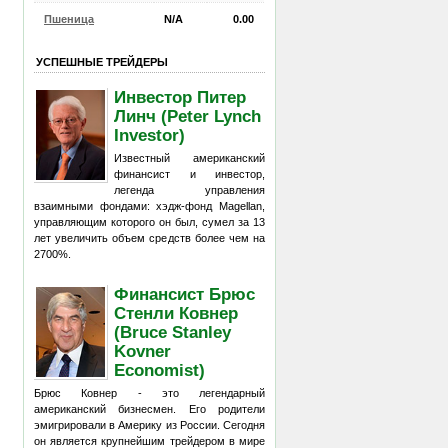
Пшеница
N/A
0.00
УСПЕШНЫЕ ТРЕЙДЕРЫ
Инвестор Питер
Линч (Peter Lynch
Investor)
Известный американский
финансист и инвестор,
легенда управления
взаимными фондами: хэдж-фонд Magellan,
управляющим которого он был, сумел за 13
лет увеличить объем средств более чем на
2700%.
Финансист Брюс
Стенли Ковнер
(Bruce Stanley
Kovner
Economist)
Брюс Ковнер - это легендарный
американский бизнесмен. Его родители
эмигрировали в Америку из России. Сегодня
он является крупнейшим трейдером в мире