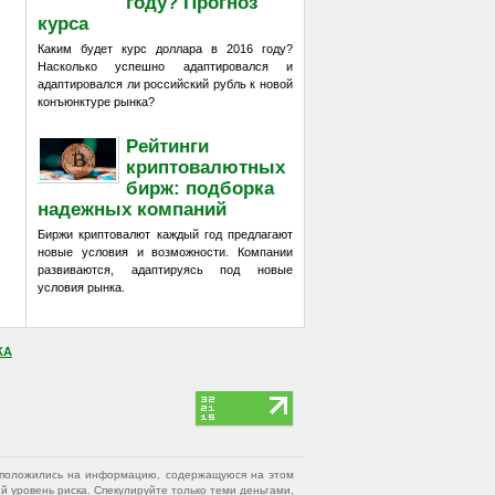
году? Прогноз
курса
Каким будет курс доллара в 2016 году?
Насколько успешно адаптировался и
адаптировался ли российский рубль к новой
конъюнктуре рынка?
Рейтинги
криптовалютных
бирж: подборка
надежных компаний
Биржи криптовалют каждый год предлагают
новые условия и возможности. Компании
развиваются, адаптируясь под новые
условия рынка.
КА
вы положились на информацию, содержащуюся на этом
 уровень риска. Спекулируйте только теми деньгами,