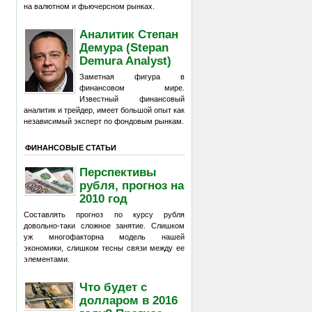
на валютном и фьючерсном рынках.
Аналитик Степан
Демура (Stepan
Demura Analyst)
Заметная фигура в
финансовом мире.
Известный финансовый
аналитик и трейдер, имеет большой опыт как
независимый эксперт по фондовым рынкам.
ФИНАНСОВЫЕ СТАТЬИ
Перспективы
рубля, прогноз на
2010 год
Составлять прогноз по курсу рубля
довольно-таки сложное занятие. Слишком
уж многофакторна модель нашей
экономики, слишком тесны связи между ее
элементами.
Что будет с
долларом в 2016