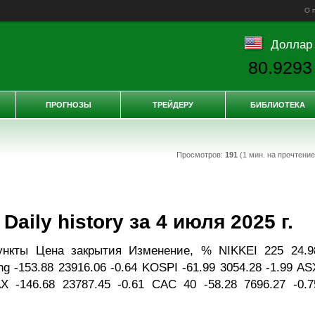
О 
Доллар
80.9293
ПРОГНОЗЫ
ТРЕЙДЕРУ
БИБЛИОТЕКА
Просмотров:
191
(1 мин. на прочтени
aily history за 4 июля 2025 г.
ункты Цена закрытия Изменение, % NIKKEI 225 24.9
g -153.88 23916.06 -0.64 KOSPI -61.99 3054.28 -1.99 AS
X -146.68 23787.45 -0.61 CAC 40 -58.28 7696.27 -0.7