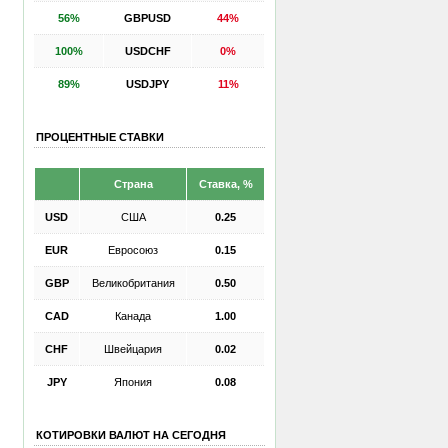
56%
GBPUSD
44%
100%
USDCHF
0%
89%
USDJPY
11%
ПРОЦЕНТНЫЕ СТАВКИ
Страна
Ставка, %
USD
США
0.25
EUR
Евросоюз
0.15
GBP
Великобритания
0.50
CAD
Канада
1.00
CHF
Швейцария
0.02
JPY
Япония
0.08
КОТИРОВКИ ВАЛЮТ НА СЕГОДНЯ