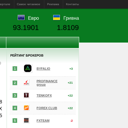
портале
Самое читаемое
Реклама
Контакты
Евро
Гривна
93.1901
1.8109
РЕЙТИНГ БРОКЕРОВ
е)
1
BYFALIO
+3
PROFINANCE
2
+21
group
3
TENKOFX
+22
8
X
4
FOREX CLUB
+22
5
5
FXTEAM
-2