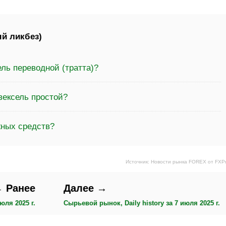
й ликбез)
ель переводной (тратта)?
вексель простой?
жных средств?
Источник: Новости рынка FOREX от FXP
 Ранее
Далее →
юля 2025 г.
Сырьевой рынок, Daily history за 7 июля 2025 г.