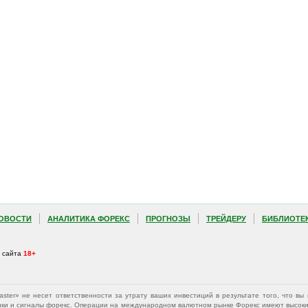
ОВОСТИ
АНАЛИТИКА ФОРЕКС
ПРОГНОЗЫ
ТРЕЙДЕРУ
БИБЛИОТЕ
а сайта
18+
Master» не несет ответственности за утрату ваших инвестиций в результате того, что 
афики и сигналы форекс. Операции на международном валютном рынке Форекс имеют высокий