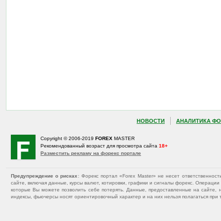
НОВОСТИ
АНАЛИТИКА ФО
Copyright © 2006-2019
FOREX
MASTER
Рекомендованный возраст для просмотра сайта
18+
Разместить рекламу на форекс портале
Предупреждение о рисках
: Форекс портал «Forex Master» не несет ответственнос
сайте, включая данные, курсы валют, котировки, графики и сигналы форекс. Операц
которые Вы можете позволить себе потерять. Данные, предоставленные на сайте, 
индексы, фьючерсы носят ориентировочный характер и на них нельзя полагаться при 