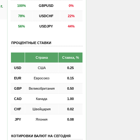
100%
GBPUSD
0%
г.
78%
USDCHF
22%
56%
USDJPY
44%
ПРОЦЕНТНЫЕ СТАВКИ
Страна
Ставка, %
USD
США
0.25
EUR
Евросоюз
0.15
GBP
Великобритания
0.50
CAD
Канада
1.00
CHF
Швейцария
0.02
JPY
Япония
0.08
КОТИРОВКИ ВАЛЮТ НА СЕГОДНЯ