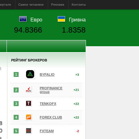
портале
Самое читаемое
Реклама
Контакты
Евро
Гривна
94.8366
1.8358
РЕЙТИНГ БРОКЕРОВ
е)
1
BYFALIO
+3
PROFINANCE
2
+21
group
3
TENKOFX
+22
4
FOREX CLUB
+22
8
0
5
FXTEAM
-2
s