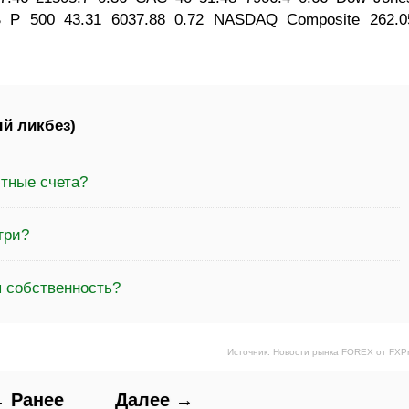
S P 500 43.31 6037.88 0.72 NASDAQ Composite 262.0
й ликбез)
ютные счета?
гри?
я собственность?
Источник: Новости рынка FOREX от FXP
 Ранее
Далее →