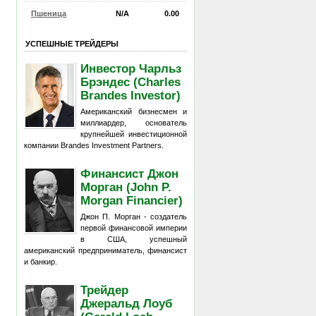
Пшеница
N/A
0.00
УСПЕШНЫЕ ТРЕЙДЕРЫ
Инвестор Чарльз
Брэндес (Charles
Brandes Investor)
Американский бизнесмен и
миллиардер, основатель
крупнейшей инвестиционной
компании Brandes Investment Partners.
Финансист Джон
Морган (John P.
Morgan Financier)
Джон П. Морган - создатель
первой финансовой империи
в США, успешный
американский предприниматель, финансист
и банкир.
Трейдер
Джеральд Лоуб