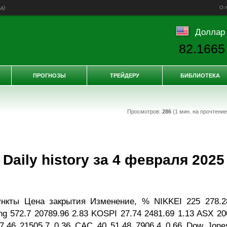
ад
)
О 
Доллар
82.1665
ПРОГНОЗЫ
ТРЕЙДЕРУ
БИБЛИОТЕКА
Просмотров:
286
(1 мин. на прочтени
aily history за 4 февраля 2025
ункты Цена закрытия Изменение, % NIKKEI 225 278.2
ng 572.7 20789.96 2.83 KOSPI 27.74 2481.69 1.13 ASX 20
77.46 21505.7 0.36 CAC 40 51.48 7906.4 0.66 Dow Jone