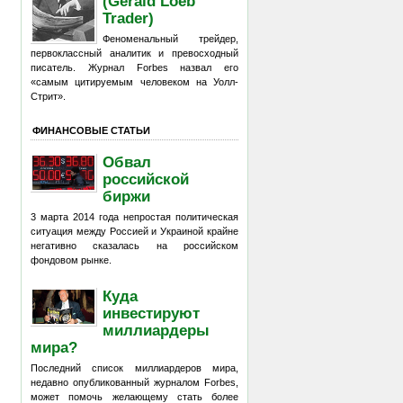
(Gerald Loeb
Trader)
Феноменальный трейдер,
первоклассный аналитик и превосходный
писатель. Журнал Forbes назвал его
«самым цитируемым человеком на Уолл-
Стрит».
ФИНАНСОВЫЕ СТАТЬИ
Обвал
российской
биржи
3 марта 2014 года непростая политическая
ситуация между Россией и Украиной крайне
негативно сказалась на российском
фондовом рынке.
Куда
инвестируют
миллиардеры
мира?
Последний список миллиардеров мира,
недавно опубликованный журналом Forbes,
может помочь желающему стать более