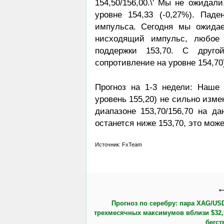
154,50/156,00.\' Мы не ожидал
уровне 154,33 (-0,27%). Пад
импульса. Сегодня мы ожидае
нисходящий импульс, любое 
поддержки 153,70. С другой
сопротивление на уровне 154,70)
Прогноз на 1-3 недели: Наше
уровень 155,20) не сильно измен
диапазоне 153,70/156,70 на д
останется ниже 153,70, это мож
Источник: FxTeam
←
Прогноз по серебру: пара XAG/USD
трехмесячных максимумов вблизи $32,
бегст