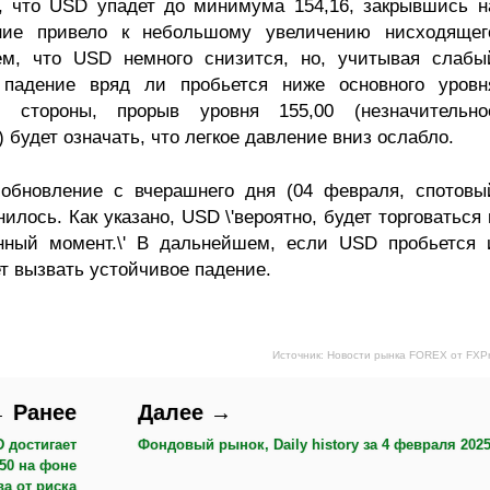
и, что USD упадет до минимума 154,16, закрывшись н
ение привело к небольшому увеличению нисходящег
м, что USD немного снизится, но, учитывая слабы
падение вряд ли пробьется ниже основного уровн
 стороны, прорыв уровня 155,00 (незначительно
 будет означать, что легкое давление вниз ослабло.
 обновление с вчерашнего дня (04 февраля, спотовы
илось. Как указано, USD \'вероятно, будет торговаться 
анный момент.\' В дальнейшем, если USD пробьется 
ет вызвать устойчивое падение.
Источник: Новости рынка FOREX от FXP
 Ранее
Далее →
 достигает
Фондовый рынок, Daily history за 4 февраля 2025 
50 на фоне
ва от риска