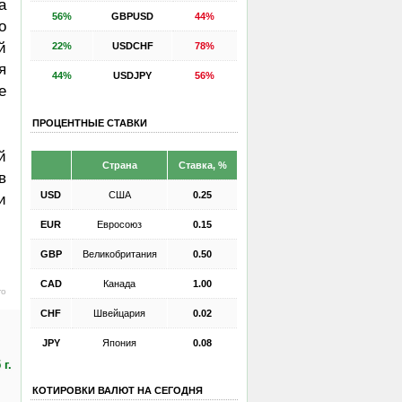
а
56%
GBPUSD
44%
о
й
22%
USDCHF
78%
я
44%
USDJPY
56%
е
ПРОЦЕНТНЫЕ СТАВКИ
й
Страна
Ставка, %
в
USD
США
0.25
и
EUR
Евросоюз
0.15
GBP
Великобритания
0.50
CAD
Канада
1.00
ro
CHF
Швейцария
0.02
JPY
Япония
0.08
г.
КОТИРОВКИ ВАЛЮТ НА СЕГОДНЯ