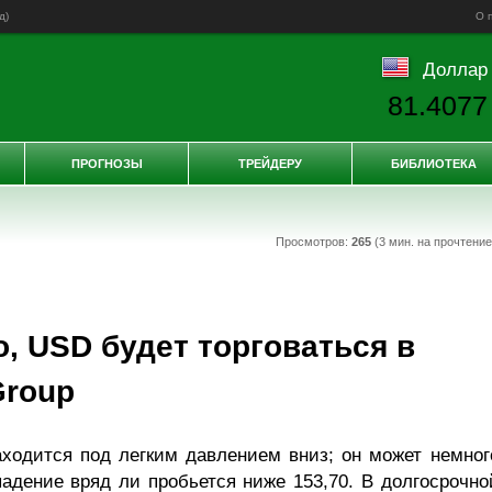
д
)
О 
Доллар
81.4077
ПРОГНОЗЫ
ТРЕЙДЕРУ
БИБЛИОТЕКА
Просмотров:
265
(3 мин. на прочтени
, USD будет торговаться в
Group
одится под легким давлением вниз; он может немног
падение вряд ли пробьется ниже 153,70. В долгосрочно