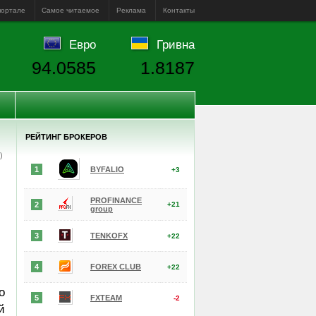
портале
Самое читаемое
Реклама
Контакты
Евро
Гривна
94.0585
1.8187
РЕЙТИНГ БРОКЕРОВ
е)
1
BYFALIO
+3
PROFINANCE
2
+21
group
3
TENKOFX
+22
4
FOREX CLUB
+22
о
5
FXTEAM
-2
й