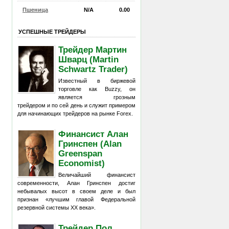
Пшеница
N/A
0.00
УСПЕШНЫЕ ТРЕЙДЕРЫ
Трейдер Мартин
Шварц (Martin
Schwartz Trader)
Известный в биржевой
торговле как Buzzy, он
является грозным
трейдером и по сей день и служит примером
для начинающих трейдеров на рынке Forex.
Финансист Алан
Гринспен (Alan
Greenspan
Economist)
Величайший финансист
современности, Алан Гринспен достиг
небывалых высот в своем деле и был
признан «лучшим главой Федеральной
резервной системы XX века».
Трейдер Пол