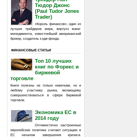
Тюдор Джонс
(Paul Tudor Jones
Trader)
«Король финансов», один из
лучших трейдеров мира, виртуоз мани-
менеджмента, известнейший американский
брокер, создатель хэдж-фонда.
ФИНАНСОВЫЕ СТАТЬИ
Топ 10 лучших
книг по Форекс и
биржевой
торговле
Книги полезны не только новичкам, но и
любому участнику рынка, желающему
совершенствоваться в сфере биржевой
торговли.
Экономика ЕС в
2014 году
Оптимистично настроенные
европейские политики считают ситуацию в
ЕС началом завершения кризиса.