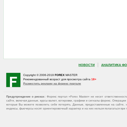
НОВОСТИ
АНАЛИТИКА ФО
Copyright © 2006-2019
FOREX
MASTER
Рекомендованный возраст для просмотра сайта
18+
Разместить рекламу на форекс портале
Предупреждение о рисках
: Форекс портал «Forex Master» не несет ответственнос
сайте, включая данные, курсы валют, котировки, графики и сигналы форекс. Операц
которые Вы можете позволить себе потерять. Данные, предоставленные на сайте, 
индексы, фьючерсы носят ориентировочный характер и на них нельзя полагаться при 