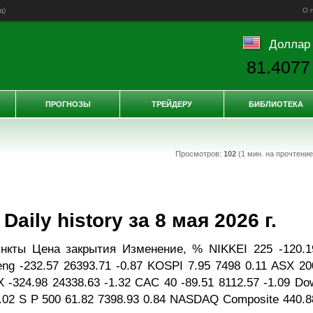
д
)
О 
Доллар
81.4077
ПРОГНОЗЫ
ТРЕЙДЕРУ
БИБЛИОТЕКА
Просмотров:
102
(1 мин. на прочтени
ily history за 8 мая 2026 г.
нкты Цена закрытия Изменение, % NIKKEI 225 -120.1
eng -232.57 26393.71 -0.87 KOSPI 7.95 7498 0.11 ASX 20
X -324.98 24338.63 -1.32 CAC 40 -89.51 8112.57 -1.09 Do
0.02 S P 500 61.82 7398.93 0.84 NASDAQ Composite 440.8