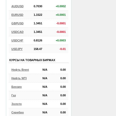
AUDUSD
0.7030
+0.0002
EURUSD
1.1522
+0.0001
GBPUSD
1.3451
-0.0001
USDCAD
1.3451
-0.0001
USDCHF
0.8126
+0.0003
USDJPY
158.47
-0.01
КУРСЫ НА ТОВАРНЫХ БИРЖАХ
Нефть Brent
N/A
0.00
Нефть WTI
N/A
0.00
Бензин
N/A
0.00
Газ
N/A
0.00
Золото
N/A
0.00
Серебро
N/A
0.00