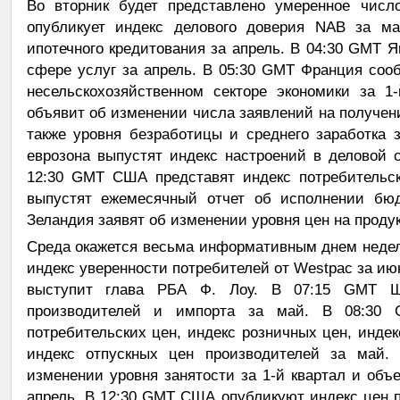
Во вторник будет представлено умеренное числ
опубликует индекс делового доверия NAB за м
ипотечного кредитования за апрель. В 04:30 GMT Я
сфере услуг за апрель. В 05:30 GMT Франция соо
несельскохозяйственном секторе экономики за 1
объявит об изменении числа заявлений на получени
также уровня безработицы и среднего заработка 
еврозона выпустят индекс настроений в деловой 
12:30 GMT США представят индекс потребительс
выпустят ежемесячный отчет об исполнении бю
Зеландия заявят об изменении уровня цен на продук
Среда окажется весьма информативным днем недел
индекс уверенности потребителей от Westpac за ию
выступит глава РБА Ф. Лоу. В 07:15 GMT Шв
производителей и импорта за май. В 08:30 
потребительских цен, индекс розничных цен, индек
индекс отпускных цен производителей за май.
изменении уровня занятости за 1-й квартал и об
апрель. В 12:30 GMT США опубликуют индекс цен 