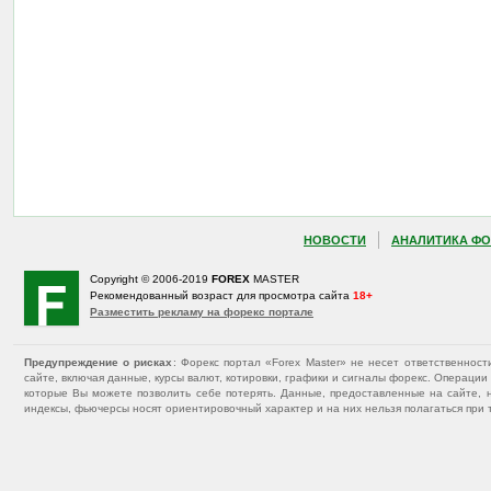
НОВОСТИ
АНАЛИТИКА ФО
Copyright © 2006-2019
FOREX
MASTER
Рекомендованный возраст для просмотра сайта
18+
Разместить рекламу на форекс портале
Предупреждение о рисках
: Форекс портал «Forex Master» не несет ответственнос
сайте, включая данные, курсы валют, котировки, графики и сигналы форекс. Операц
которые Вы можете позволить себе потерять. Данные, предоставленные на сайте, 
индексы, фьючерсы носят ориентировочный характер и на них нельзя полагаться при 