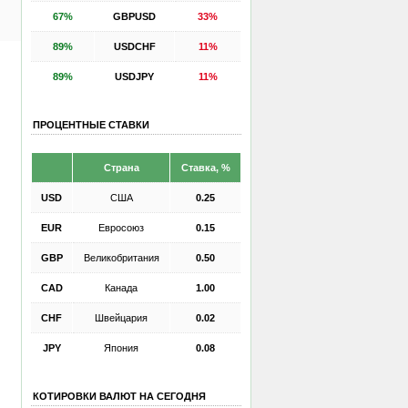
67%
GBPUSD
33%
89%
USDCHF
11%
89%
USDJPY
11%
ПРОЦЕНТНЫЕ СТАВКИ
Страна
Ставка, %
USD
США
0.25
EUR
Евросоюз
0.15
GBP
Великобритания
0.50
CAD
Канада
1.00
CHF
Швейцария
0.02
JPY
Япония
0.08
КОТИРОВКИ ВАЛЮТ НА СЕГОДНЯ