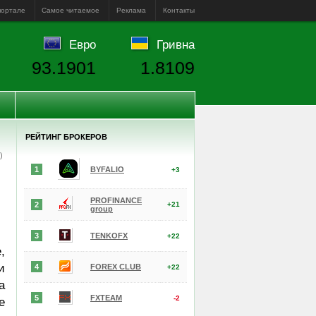
портале
Самое читаемое
Реклама
Контакты
Евро
Гривна
93.1901
1.8109
РЕЙТИНГ БРОКЕРОВ
е)
1
BYFALIO
+3
PROFINANCE
2
+21
group
3
TENKOFX
+22
,
и
4
FOREX CLUB
+22
а
5
FXTEAM
-2
е