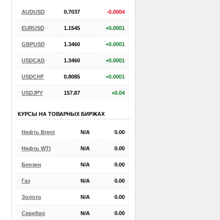
AUDUSD
0.7037
-0.0004
EURUSD
1.1545
+0.0001
GBPUSD
1.3460
+0.0001
USDCAD
1.3460
+0.0001
USDCHF
0.8085
+0.0001
USDJPY
157.87
+0.04
КУРСЫ НА ТОВАРНЫХ БИРЖАХ
Нефть Brent
N/A
0.00
Нефть WTI
N/A
0.00
Бензин
N/A
0.00
Газ
N/A
0.00
Золото
N/A
0.00
Серебро
N/A
0.00