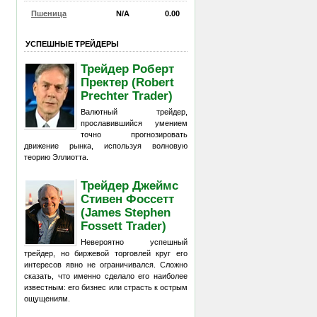
Пшеница
N/A
0.00
УСПЕШНЫЕ ТРЕЙДЕРЫ
Трейдер Роберт
Пректер (Robert
Prechter Trader)
Валютный трейдер,
прославившийся умением
точно прогнозировать
движение рынка, используя волновую
теорию Эллиотта.
Трейдер Джеймс
Стивен Фоссетт
(James Stephen
Fossett Trader)
Невероятно успешный
трейдер, но биржевой торговлей круг его
интересов явно не ограничивался. Сложно
сказать, что именно сделало его наиболее
известным: его бизнес или страсть к острым
ощущениям.