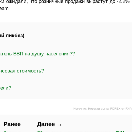
ки ожидали, что розничные продажи вырастут до -2.2% 
Team
й ликбез)
затель ВВП на душу населения??
ансовая стоимость?
тели?
Источник: Новости рынка FOREX от FXP
 Ранее
Далее →