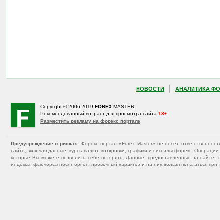
НОВОСТИ
АНАЛИТИКА ФО
Copyright © 2006-2019
FOREX
MASTER
Рекомендованный возраст для просмотра сайта
18+
Разместить рекламу на форекс портале
Предупреждение о рисках
: Форекс портал «Forex Master» не несет ответственнос
сайте, включая данные, курсы валют, котировки, графики и сигналы форекс. Операц
которые Вы можете позволить себе потерять. Данные, предоставленные на сайте, 
индексы, фьючерсы носят ориентировочный характер и на них нельзя полагаться при 