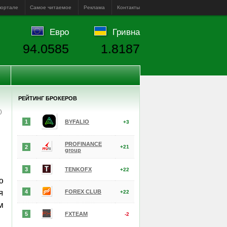
портале
Самое читаемое
Реклама
Контакты
Евро
Гривна
94.0585
1.8187
РЕЙТИНГ БРОКЕРОВ
е)
1
BYFALIO
+3
PROFINANCE
2
+21
group
3
TENKOFX
+22
ю
я
4
FOREX CLUB
+22
м
5
FXTEAM
-2