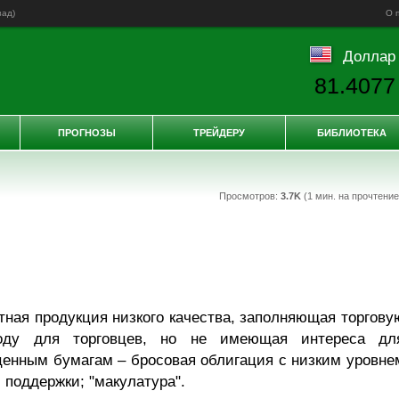
зад
)
О 
Доллар
81.4077
ПРОГНОЗЫ
ТРЕЙДЕРУ
БИБЛИОТЕКА
Просмотров:
3.7K
(1 мин. на прочтени
ртная продукция низкого качества, заполняющая торгову
оду для торговцев, но не имеющая интереса дл
ценным бумагам – бросовая облигация с низким уровне
 поддержки; "макулатура".