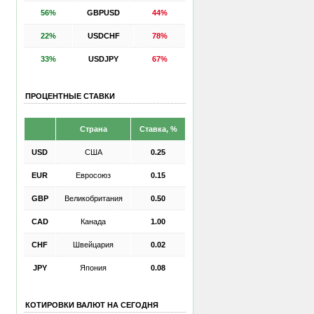
56%
GBPUSD
44%
22%
USDCHF
78%
33%
USDJPY
67%
ПРОЦЕНТНЫЕ СТАВКИ
Страна
Ставка, %
USD
США
0.25
EUR
Евросоюз
0.15
GBP
Великобритания
0.50
CAD
Канада
1.00
CHF
Швейцария
0.02
JPY
Япония
0.08
КОТИРОВКИ ВАЛЮТ НА СЕГОДНЯ