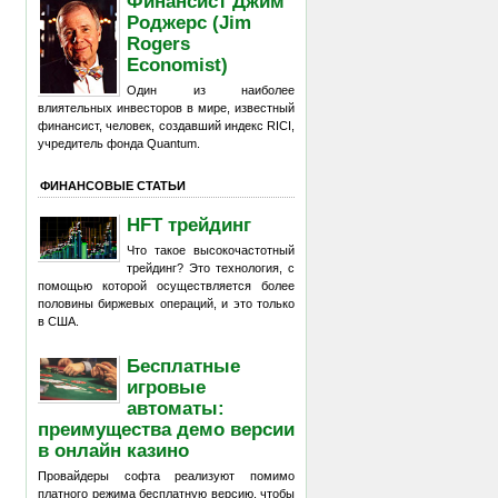
Финансист Джим
Роджерс (Jim
Rogers
Economist)
Один из наиболее
влиятельных инвесторов в мире, известный
финансист, человек, создавший индекс RICI,
учредитель фонда Quantum.
ФИНАНСОВЫЕ СТАТЬИ
HFT трейдинг
Что такое высокочастотный
трейдинг? Это технология, с
помощью которой осуществляется более
половины биржевых операций, и это только
в США.
Бесплатные
игровые
автоматы:
преимущества демо версии
в онлайн казино
Провайдеры софта реализуют помимо
платного режима бесплатную версию, чтобы