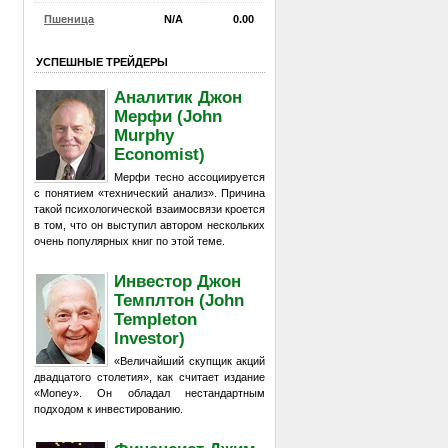
Пшеница
N/A
0.00
УСПЕШНЫЕ ТРЕЙДЕРЫ
Аналитик Джон
Мерфи (John
Murphy
Economist)
Мерфи тесно ассоциируется
с понятием «технический анализ». Причина
такой психологической взаимосвязи кроется
в том, что он выступил автором нескольких
очень популярных книг по этой теме.
Инвестор Джон
Темплтон (John
Templeton
Investor)
«Величайший скупщик акций
двадцатого столетия», как считает издание
«Money». Он обладал нестандартным
подходом к инвестированию.