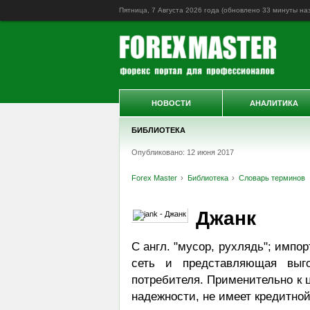
Пятница, 7 Августа 2026 года (обновлено
33 минуты на
НОВОСТИ
АНАЛИТИКА
БИБЛИОТЕКА
Опубликовано: 12 июня 2017
Forex Master
Библиотека
Словарь терминов
Джанк
С англ. "мусор, рухлядь"; импо
сеть и представляющая выг
потребителя. Применительно к 
надежности, не имеет кредитной