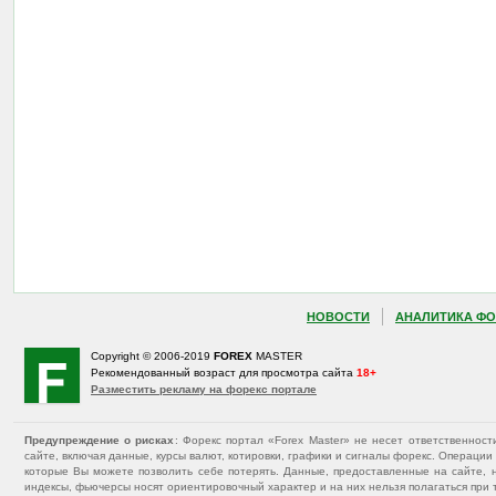
НОВОСТИ
АНАЛИТИКА ФО
Copyright © 2006-2019
FOREX
MASTER
Рекомендованный возраст для просмотра сайта
18+
Разместить рекламу на форекс портале
Предупреждение о рисках
: Форекс портал «Forex Master» не несет ответственнос
сайте, включая данные, курсы валют, котировки, графики и сигналы форекс. Операц
которые Вы можете позволить себе потерять. Данные, предоставленные на сайте, 
индексы, фьючерсы носят ориентировочный характер и на них нельзя полагаться при 