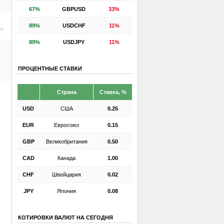
67%
GBPUSD
33%
89%
USDCHF
11%
ro
89%
USDJPY
11%
ПРОЦЕНТНЫЕ СТАВКИ
е
Страна
Ставка, %
USD
США
0.25
EUR
Евросоюз
0.15
GBP
Великобритания
0.50
CAD
Канада
1.00
CHF
Швейцария
0.02
JPY
Япония
0.08
КОТИРОВКИ ВАЛЮТ НА СЕГОДНЯ