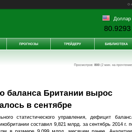
О 
Доллар
80.9293
ПРОГНОЗЫ
ТРЕЙДЕРУ
БИБЛИОТЕКА
Просмотров:
800
(2 мин. на прочтени
о баланса Британии вырос
алось в сентябре
ного статистического управления, дефицит баланс
кобритании составил 9,821 млрд. за сентябрь 2014 г. п
ом в размере 9,099 млрд. месяцем ранее. Аналитик