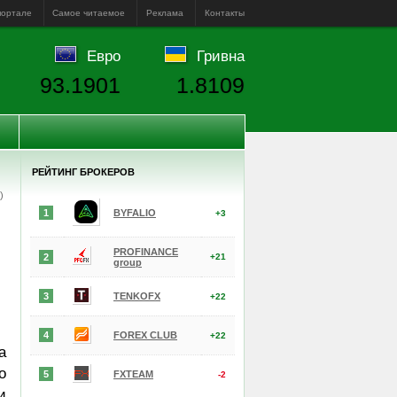
портале
Самое читаемое
Реклама
Контакты
Евро
Гривна
93.1901
1.8109
РЕЙТИНГ БРОКЕРОВ
е)
1
BYFALIO
+3
PROFINANCE
2
+21
group
3
TENKOFX
+22
4
FOREX CLUB
+22
а
о
5
FXTEAM
-2
и