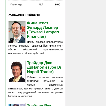
Пшеница
N/A
0.00
УСПЕШНЫЕ ТРЕЙДЕРЫ
Финансист
Эдвард Ламперт
(Edward Lampert
Financier)
Яркий пример невероятного
успеха, которым выдающийся финансист
обязан абсолютной оригинальности
мышления и образа действий.
Трейдер Джо
ДиНаполи (Joe Di
Napoli Trader)
Работа методов торговли
ДиНаполи возможна на
любых временных
интервалах, однако предпочтение отдается
только внутридневной торговле на рынке
биржевых индексов.
Трейдер Рик