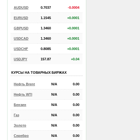
AUDUSD
0.7037
-0.0004
EURUSD
1.1545
+0.0001
GBPUSD
1.3460
+0.0001
USDCAD
1.3460
+0.0001
USDCHF
0.8085
+0.0001
USDJPY
157.87
+0.04
КУРСЫ НА ТОВАРНЫХ БИРЖАХ
Нефть Brent
N/A
0.00
Нефть WTI
N/A
0.00
Бензин
N/A
0.00
Газ
N/A
0.00
Золото
N/A
0.00
Серебро
N/A
0.00