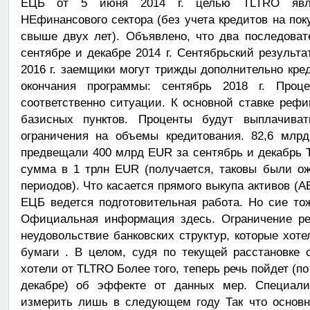
ЕЦБ от 5 июня 2014 г. целью TLTRO являе
НЕфинансового сектора (без учета кредитов на по
свыше двух лет). Объявлено, что два последова
сентябре и декабре 2014 г. Сентябрьский результа
2016 г. заемщики могут трижды дополнительно кре
окончания программы: сентябрь 2018 г. Проце
соответственно ситуации. К основной ставке реф
базисных пунктов. Проценты будут выплачива
ограничения на объемы кредитования. 82,6 млр
предвещали 400 млрд EUR за сентябрь и декабрь 
сумма в 1 трлн EUR (получается, таковы были о
периодов). Что касается прямого выкупа активов (A
ЕЦБ ведется подготовительная работа. Но сие то
Официальная информация здесь. Ограничение ре
неудовольствие банковских структур, которые хот
бумаги . В целом, судя по текущей расстановке 
хотели от TLTRO Более того, теперь речь пойдет (п
декабре) об эффекте от данных мер. Специалис
измерить лишь в следующем году Так что основн