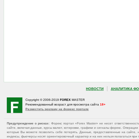
НОВОСТИ
АНАЛИТИКА ФО
Copyright © 2006-2019
FOREX
MASTER
Рекомендованный возраст для просмотра сайта
18+
Разместить рекламу на форекс портале
Предупреждение о рисках
: Форекс портал «Forex Master» не несет ответственнос
сайте, включая данные, курсы валют, котировки, графики и сигналы форекс. Операц
которые Вы можете позволить себе потерять. Данные, предоставленные на сайте, 
индексы, фьючерсы носят ориентировочный характер и на них нельзя полагаться при 