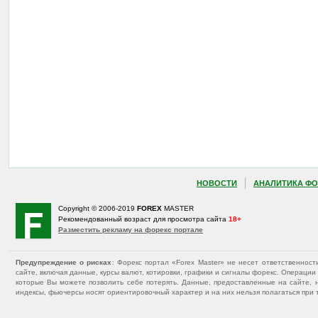
НОВОСТИ
АНАЛИТИКА ФО
Copyright © 2006-2019
FOREX
MASTER
Рекомендованный возраст для просмотра сайта
18+
Разместить рекламу на форекс портале
Предупреждение о рисках
: Форекс портал «Forex Master» не несет ответственнос
сайте, включая данные, курсы валют, котировки, графики и сигналы форекс. Операц
которые Вы можете позволить себе потерять. Данные, предоставленные на сайте, 
индексы, фьючерсы носят ориентировочный характер и на них нельзя полагаться при 