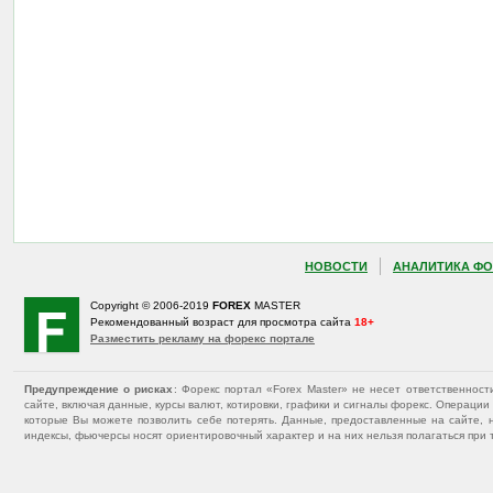
НОВОСТИ
АНАЛИТИКА ФО
Copyright © 2006-2019
FOREX
MASTER
Рекомендованный возраст для просмотра сайта
18+
Разместить рекламу на форекс портале
Предупреждение о рисках
: Форекс портал «Forex Master» не несет ответственнос
сайте, включая данные, курсы валют, котировки, графики и сигналы форекс. Операц
которые Вы можете позволить себе потерять. Данные, предоставленные на сайте, 
индексы, фьючерсы носят ориентировочный характер и на них нельзя полагаться при 