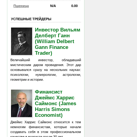
Пшеница
N/A
0.00
УСПЕШНЫЕ ТРЕЙДЕРЫ
Инвестор Вильям
Делберт Ганн
(William Delbert
Gann Finance
Trader)
Величайший инвестор, обладавший
мистическим даром провидения. Этот дар
основывался сразу на нескольких науках:
психологии, нумерологии, астрологии,
геометрии и истории.
Финансист
Джеймс Харрис
Саймонс (James
Harris Simons
Economist)
Джеймс Харрис Саймонс относится к тем
немногим финансистам, которые начали
создавать себя в этом профессиональном
качестве в возрасте после 30 лет.