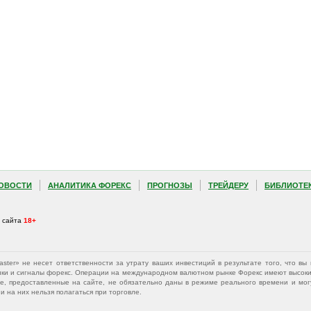
ОВОСТИ
АНАЛИТИКА ФОРЕКС
ПРОГНОЗЫ
ТРЕЙДЕРУ
БИБЛИОТЕ
а сайта
18+
Master» не несет ответственности за утрату ваших инвестиций в результате того, что 
афики и сигналы форекс. Операции на международном валютном рынке Форекс имеют высокий
е, предоставленные на сайте, не обязательно даны в режиме реального времени и могу
 на них нельзя полагаться при торговле.