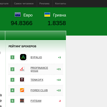
портале
Самое читаемое
Реклама
Контакты
Евро
Гривна
94.8366
1.8358
РЕЙТИНГ БРОКЕРОВ
е)
1
BYFALIO
+3
PROFINANCE
2
+21
group
3
TENKOFX
+22
4
FOREX CLUB
+22
а
е
5
FXTEAM
-2
в