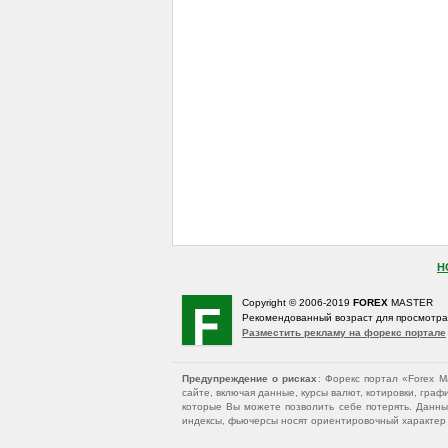
Н
Copyright © 2006-2019
FOREX
MASTER
Рекомендованный возраст для просмотр
Разместить рекламу на форекс портале
Предупреждение о рисках
: Форекс портал «Forex 
сайте, включая данные, курсы валют, котировки, гр
которые Вы можете позволить себе потерять. Данны
индексы, фьючерсы носят ориентировочный характер и