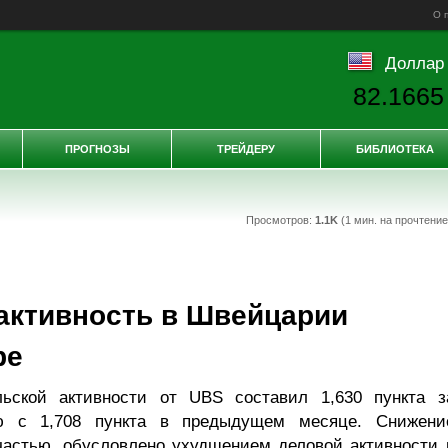
О 
Доллар
82.1665
ПРОГНОЗЫ
ТРЕЙДЕРУ
БИБЛИОТЕКА
Просмотров:
1.1K
(1 мин. на прочтени
активность в Швейцарии
ре
льской активности от UBS составил 1,630 пункта з
ю с 1,708 пункта в предыдущем месяце. Снижени
частью, обусловлено ухудшением деловой активности 