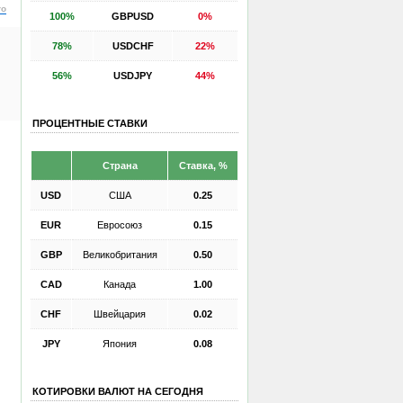
ro
100%
GBPUSD
0%
78%
USDCHF
22%
56%
USDJPY
44%
ПРОЦЕНТНЫЕ СТАВКИ
Страна
Ставка, %
USD
США
0.25
EUR
Евросоюз
0.15
GBP
Великобритания
0.50
CAD
Канада
1.00
CHF
Швейцария
0.02
JPY
Япония
0.08
КОТИРОВКИ ВАЛЮТ НА СЕГОДНЯ