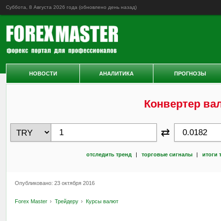
Суббота, 8 Августа 2026 года (обновлено
день назад
)
НОВОСТИ
АНАЛИТИКА
ПРОГНОЗЫ
Конвертер ва
⇄
отследить тренд
|
торговые сигналы
|
итоги 
Опубликовано: 23 октября 2016
Forex Master
Трейдеру
Курсы валют