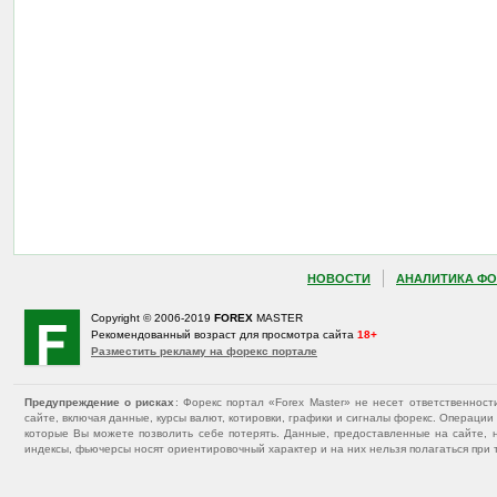
НОВОСТИ
АНАЛИТИКА ФО
Copyright © 2006-2019
FOREX
MASTER
Рекомендованный возраст для просмотра сайта
18+
Разместить рекламу на форекс портале
Предупреждение о рисках
: Форекс портал «Forex Master» не несет ответственнос
сайте, включая данные, курсы валют, котировки, графики и сигналы форекс. Операц
которые Вы можете позволить себе потерять. Данные, предоставленные на сайте, 
индексы, фьючерсы носят ориентировочный характер и на них нельзя полагаться при 