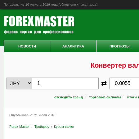
Понедельник, 10 Августа 2026 года (обновлено
4 часа назад
)
НОВОСТИ
АНАЛИТИКА
ПРОГНОЗЫ
Конвертер ва
⇄
отследить тренд
|
торговые сигналы
|
итоги 
Опубликовано: 21 июля 2016
Forex Master
Трейдеру
Курсы валют