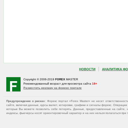
НОВОСТИ
АНАЛИТИКА ФО
Copyright © 2006-2019
FOREX
MASTER
Рекомендованный возраст для просмотра сайта
18+
Разместить рекламу на форекс портале
Предупреждение о рисках
: Форекс портал «Forex Master» не несет ответственнос
сайте, включая данные, курсы валют, котировки, графики и сигналы форекс. Операц
которые Вы можете позволить себе потерять. Данные, предоставленные на сайте, 
индексы, фьючерсы носят ориентировочный характер и на них нельзя полагаться при 