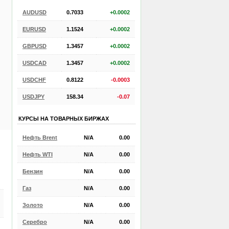
AUDUSD
0.7033
+0.0002
EURUSD
1.1524
+0.0002
GBPUSD
1.3457
+0.0002
USDCAD
1.3457
+0.0002
USDCHF
0.8122
-0.0003
USDJPY
158.34
-0.07
КУРСЫ НА ТОВАРНЫХ БИРЖАХ
Нефть Brent
N/A
0.00
Нефть WTI
N/A
0.00
Бензин
N/A
0.00
Газ
N/A
0.00
Золото
N/A
0.00
Серебро
N/A
0.00