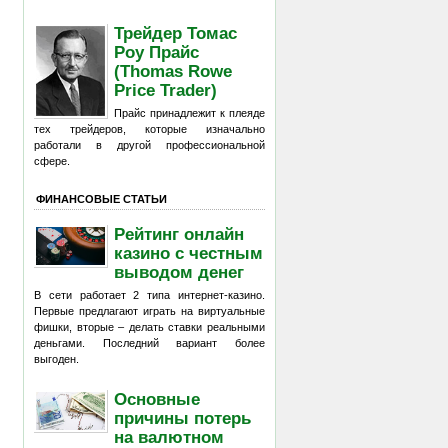
Трейдер Томас
Роу Прайс
(Thomas Rowe
Price Trader)
Прайс принадлежит к плеяде
тех трейдеров, которые изначально
работали в другой профессиональной
сфере.
ФИНАНСОВЫЕ СТАТЬИ
Рейтинг онлайн
казино с честным
выводом денег
В сети работает 2 типа интернет-казино.
Первые предлагают играть на виртуальные
фишки, вторые – делать ставки реальными
деньгами. Последний вариант более
выгоден.
Основные
причины потерь
на валютном