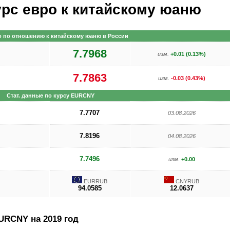
урс евро к китайскому юаню
о по отношению к китайскому юаню в России
7.7968
изм.
+0.01 (0.13%)
7.7863
изм.
-0.03 (0.43%)
Стат. данные по курсу EURCNY
7.7707
03.08.2026
7.8196
04.08.2026
7.7496
изм.
+0.00
EURRUB
CNYRUB
94.0585
12.0637
URCNY на 2019 год