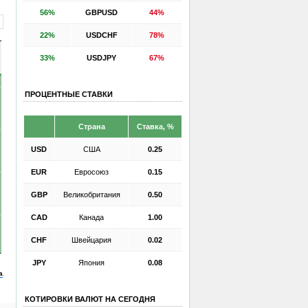
56%
GBPUSD
44%
22%
USDCHF
78%
33%
USDJPY
67%
ПРОЦЕНТНЫЕ СТАВКИ
Страна
Ставка, %
USD
США
0.25
EUR
Евросоюз
0.15
GBP
Великобритания
0.50
CAD
Канада
1.00
CHF
Швейцария
0.02
JPY
Япония
0.08
а
.
КОТИРОВКИ ВАЛЮТ НА СЕГОДНЯ