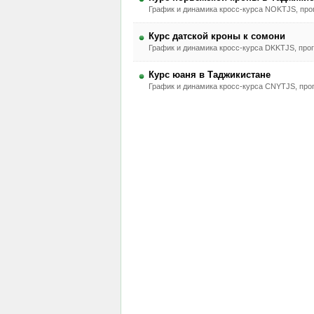
График и динамика кросс-курса NOKTJS, прог
Курс датской кроны к сомони
График и динамика кросс-курса DKKTJS, прог
Курс юаня в Таджикистане
График и динамика кросс-курса CNYTJS, прог