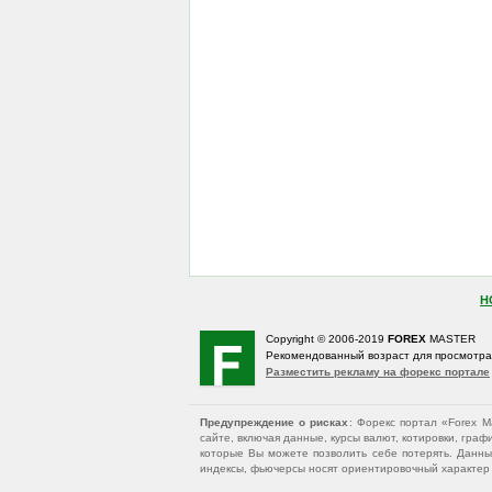
Н
Copyright © 2006-2019
FOREX
MASTER
Рекомендованный возраст для просмотр
Разместить рекламу на форекс портале
Предупреждение о рисках
: Форекс портал «Forex 
сайте, включая данные, курсы валют, котировки, гр
которые Вы можете позволить себе потерять. Данны
индексы, фьючерсы носят ориентировочный характер и