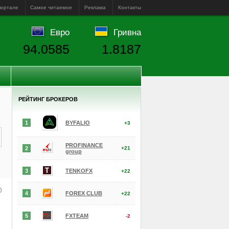
портале
Самое читаемое
Реклама
Контакты
Евро
Гривна
94.0585
1.8187
РЕЙТИНГ БРОКЕРОВ
1
BYFALIO
+3
PROFINANCE
2
+21
group
3
TENKOFX
+22
е)
4
FOREX CLUB
+22
5
FXTEAM
-2