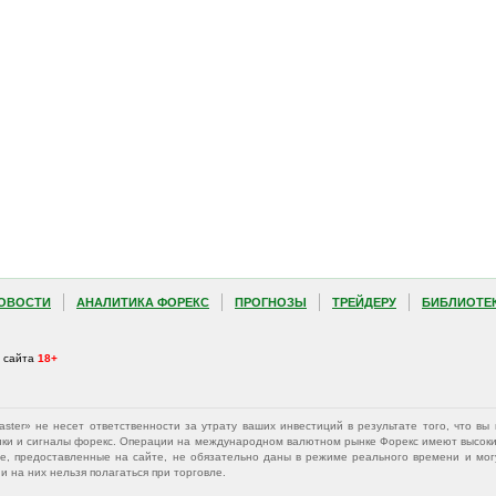
ОВОСТИ
АНАЛИТИКА ФОРЕКС
ПРОГНОЗЫ
ТРЕЙДЕРУ
БИБЛИОТЕ
а сайта
18+
Master» не несет ответственности за утрату ваших инвестиций в результате того, что 
афики и сигналы форекс. Операции на международном валютном рынке Форекс имеют высокий
е, предоставленные на сайте, не обязательно даны в режиме реального времени и могу
 на них нельзя полагаться при торговле.