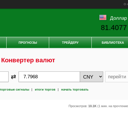
О 
Доллар
81.4077
ПРОГНОЗЫ
ТРЕЙДЕРУ
БИБЛИОТЕКА
Конвертер валют
⇄
перейти
торговые сигналы
|
итоги торгов
|
начать торговать
Просмотров:
10.1K
(1 мин. на прочтени