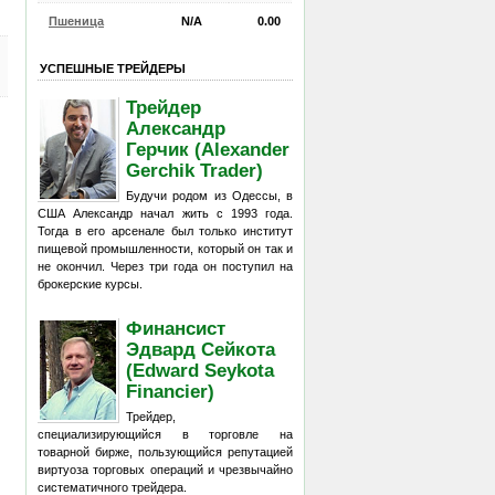
Пшеница
N/A
0.00
УСПЕШНЫЕ ТРЕЙДЕРЫ
Трейдер
Александр
Герчик (Alexander
Gerchik Trader)
Будучи родом из Одессы, в
США Александр начал жить с 1993 года.
Тогда в его арсенале был только институт
пищевой промышленности, который он так и
не окончил. Через три года он поступил на
брокерские курсы.
Финансист
Эдвард Сейкота
(Edward Seykota
Financier)
Трейдер,
специализирующийся в торговле на
товарной бирже, пользующийся репутацией
виртуоза торговых операций и чрезвычайно
систематичного трейдера.