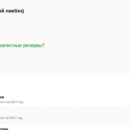
й ликбез)
 валютные резервы?
ии
ноз на 2017 год
оз на 2017 год
тане