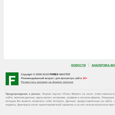
НОВОСТИ
АНАЛИТИКА ФО
Copyright © 2006-2019
FOREX
MASTER
Рекомендованный возраст для просмотра сайта
18+
Разместить рекламу на форекс портале
Предупреждение о рисках
: Форекс портал «Forex Master» не несет ответственнос
сайте, включая данные, курсы валют, котировки, графики и сигналы форекс. Операц
которые Вы можете позволить себе потерять. Данные, предоставленные на сайте, 
индексы, фьючерсы носят ориентировочный характер и на них нельзя полагаться при 