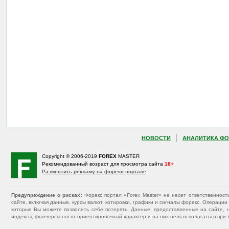
НОВОСТИ
АНАЛИТИКА ФО
Copyright © 2006-2019
FOREX
MASTER
Рекомендованный возраст для просмотра сайта
18+
Разместить рекламу на форекс портале
Предупреждение о рисках
: Форекс портал «Forex Master» не несет ответственнос
сайте, включая данные, курсы валют, котировки, графики и сигналы форекс. Операц
которые Вы можете позволить себе потерять. Данные, предоставленные на сайте, 
индексы, фьючерсы носят ориентировочный характер и на них нельзя полагаться при 