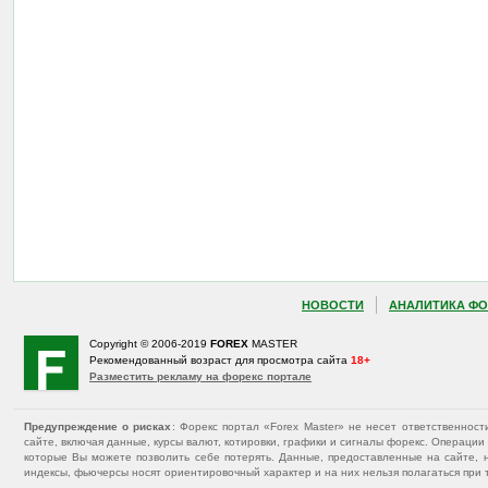
НОВОСТИ
АНАЛИТИКА ФО
Copyright © 2006-2019
FOREX
MASTER
Рекомендованный возраст для просмотра сайта
18+
Разместить рекламу на форекс портале
Предупреждение о рисках
: Форекс портал «Forex Master» не несет ответственнос
сайте, включая данные, курсы валют, котировки, графики и сигналы форекс. Операц
которые Вы можете позволить себе потерять. Данные, предоставленные на сайте, 
индексы, фьючерсы носят ориентировочный характер и на них нельзя полагаться при 