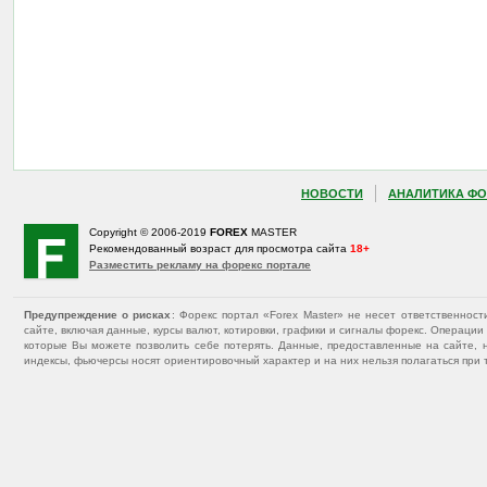
НОВОСТИ
АНАЛИТИКА ФО
Copyright © 2006-2019
FOREX
MASTER
Рекомендованный возраст для просмотра сайта
18+
Разместить рекламу на форекс портале
Предупреждение о рисках
: Форекс портал «Forex Master» не несет ответственнос
сайте, включая данные, курсы валют, котировки, графики и сигналы форекс. Операц
которые Вы можете позволить себе потерять. Данные, предоставленные на сайте, 
индексы, фьючерсы носят ориентировочный характер и на них нельзя полагаться при 