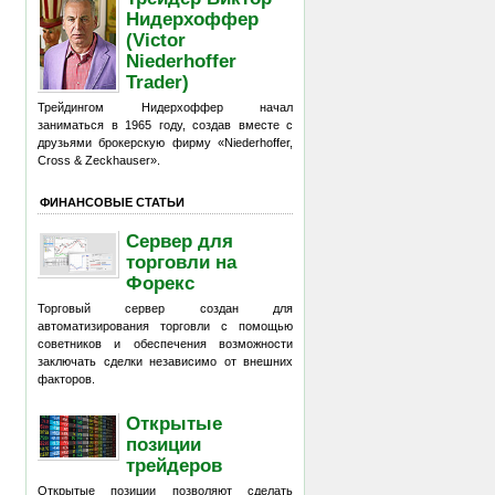
Нидерхоффер
(Victor
Niederhoffer
Trader)
Трейдингом Нидерхоффер начал
заниматься в 1965 году, создав вместе с
друзьями брокерскую фирму «Niederhoffer,
Cross & Zeckhauser».
ФИНАНСОВЫЕ СТАТЬИ
Сервер для
торговли на
Форекс
Торговый сервер создан для
автоматизирования торговли с помощью
советников и обеспечения возможности
заключать сделки независимо от внешних
факторов.
Открытые
позиции
трейдеров
Открытые позиции позволяют сделать