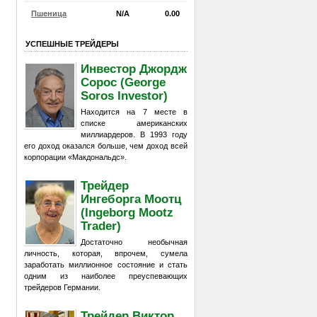
Пшеница
N/A
0.00
УСПЕШНЫЕ ТРЕЙДЕРЫ
Инвестор Джордж
Сорос (George
Soros Investor)
Находится на 7 месте в
списке американских
миллиардеров. В 1993 году
его доход оказался больше, чем доход всей
корпорации «Макдональдс».
Трейдер
Ингеборга Моотц
(Ingeborg Mootz
Trader)
Достаточно необычная
личность, которая, впрочем, сумела
заработать миллионное состояние и стать
одним из наиболее преуспевающих
трейдеров Германии.
Трейдер Виктор