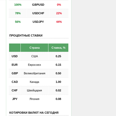
100%
GBPUSD
0%
78%
USDCHF
22%
56%
USDJPY
44%
ПРОЦЕНТНЫЕ СТАВКИ
Страна
Ставка, %
USD
США
0.25
EUR
Евросоюз
0.15
GBP
Великобритания
0.50
CAD
Канада
1.00
CHF
Швейцария
0.02
JPY
Япония
0.08
КОТИРОВКИ ВАЛЮТ НА СЕГОДНЯ