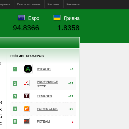
портале
Самое читаемое
Реклама
Контакты
Евро
Гривна
94.8366
1.8358
РЕЙТИНГ БРОКЕРОВ
е)
1
BYFALIO
+3
PROFINANCE
2
+21
group
3
TENKOFX
+22
3
X
4
FOREX CLUB
+22
5
5
FXTEAM
-2
: