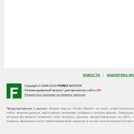
НОВОСТИ
АНАЛИТИКА ФО
Copyright © 2006-2019
FOREX
MASTER
Рекомендованный возраст для просмотра сайта
18+
Разместить рекламу на форекс портале
Предупреждение о рисках
: Форекс портал «Forex Master» не несет ответственнос
сайте, включая данные, курсы валют, котировки, графики и сигналы форекс. Операц
которые Вы можете позволить себе потерять. Данные, предоставленные на сайте, 
индексы, фьючерсы носят ориентировочный характер и на них нельзя полагаться при 