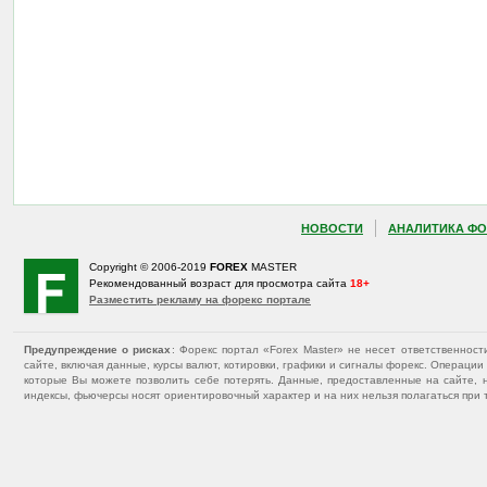
НОВОСТИ
АНАЛИТИКА ФО
Copyright © 2006-2019
FOREX
MASTER
Рекомендованный возраст для просмотра сайта
18+
Разместить рекламу на форекс портале
Предупреждение о рисках
: Форекс портал «Forex Master» не несет ответственнос
сайте, включая данные, курсы валют, котировки, графики и сигналы форекс. Операц
которые Вы можете позволить себе потерять. Данные, предоставленные на сайте, 
индексы, фьючерсы носят ориентировочный характер и на них нельзя полагаться при 