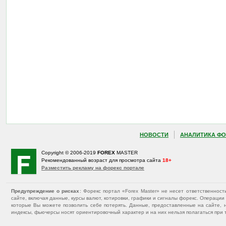
НОВОСТИ
АНАЛИТИКА ФО
Copyright © 2006-2019
FOREX
MASTER
Рекомендованный возраст для просмотра сайта
18+
Разместить рекламу на форекс портале
Предупреждение о рисках
: Форекс портал «Forex Master» не несет ответственнос
сайте, включая данные, курсы валют, котировки, графики и сигналы форекс. Операц
которые Вы можете позволить себе потерять. Данные, предоставленные на сайте, 
индексы, фьючерсы носят ориентировочный характер и на них нельзя полагаться при 