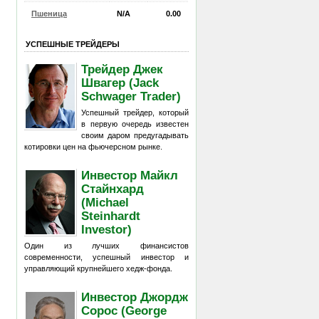
Пшеница
N/A
0.00
УСПЕШНЫЕ ТРЕЙДЕРЫ
Трейдер Джек
Швагер (Jack
Schwager Trader)
Успешный трейдер, который
в первую очередь известен
своим даром предугадывать
котировки цен на фьючерсном рынке.
Инвестор Майкл
Стайнхард
(Michael
Steinhardt
Investor)
Один из лучших финансистов
современности, успешный инвестор и
управляющий крупнейшего хедж-фонда.
Инвестор Джордж
Сорос (George