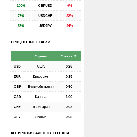
100%
GBPUSD
0%
78%
USDCHF
22%
56%
USDJPY
44%
ПРОЦЕНТНЫЕ СТАВКИ
Страна
Ставка, %
USD
США
0.25
EUR
Евросоюз
0.15
GBP
Великобритания
0.50
CAD
Канада
1.00
CHF
Швейцария
0.02
JPY
Япония
0.08
КОТИРОВКИ ВАЛЮТ НА СЕГОДНЯ