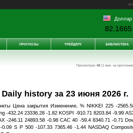
О 
Доллар
82.1665
ПРОГНОЗЫ
ТРЕЙДЕРУ
БИБЛИОТЕКА
Просмотров:
66
(1 мин. на прочтени
aily history за 23 июня 2026 г.
нкты Цена закрытия Изменение, % NIKKEI 225 -2565.5
ng -432.24 23336.28 -1.82 KOSPI -910.71 8203.84 -9.99 AS
AX -246.11 24893.58 -0.98 CAC 40 -59.4 8340.71 -0.71 Do
 -0.09 S P 500 -107.33 7365.46 -1.44 NASDAQ Composit