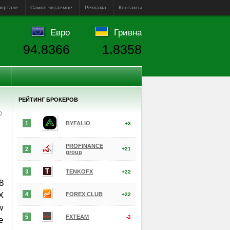
портале
Самое читаемое
Реклама
Контакты
Евро
Гривна
94.8366
1.8358
РЕЙТИНГ БРОКЕРОВ
е)
1
BYFALIO
+3
PROFINANCE
2
+21
group
3
TENKOFX
+22
8
X
4
FOREX CLUB
+22
w
5
FXTEAM
-2
e