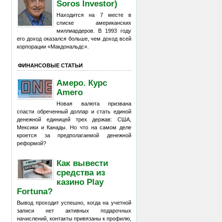
Soros Investor)
Находится на 7 месте в
списке американских
миллиардеров. В 1993 году
его доход оказался больше, чем доход всей
корпорации «Макдональдс».
ФИНАНСОВЫЕ СТАТЬИ
Амеро. Курс
Amero
Новая валюта призвана
спасти обреченный доллар и стать единой
денежной единицей трех держав: США,
Мексики и Канады. Но что на самом деле
кроется за предполагаемой денежной
реформой?
Как вывести
средства из
казино Play
Fortuna?
Вывод проходит успешно, когда на учетной
записи нет активных подарочных
начислений, контакты привязаны к профилю,