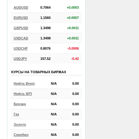
AUDUSD
0.7064
+0.0003
EURUSD
1.1560
+0.0007
GBPUSD
1.3498
+0.0011
USDCAD
1.3498
+0.0011
USDCHF
0.8076
-0.0006
USDJPY
157.52
-0.42
КУРСЫ НА ТОВАРНЫХ БИРЖАХ
Нефть Brent
N/A
0.00
Нефть WTI
N/A
0.00
Бензин
N/A
0.00
Газ
N/A
0.00
Золото
N/A
0.00
Серебро
N/A
0.00