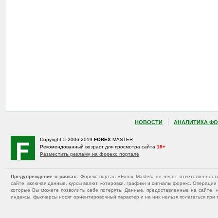
НОВОСТИ
АНАЛИТИКА ФО
Copyright © 2006-2019
FOREX
MASTER
Рекомендованный возраст для просмотра сайта
18+
Разместить рекламу на форекс портале
Предупреждение о рисках
: Форекс портал «Forex Master» не несет ответственнос
сайте, включая данные, курсы валют, котировки, графики и сигналы форекс. Операц
которые Вы можете позволить себе потерять. Данные, предоставленные на сайте, 
индексы, фьючерсы носят ориентировочный характер и на них нельзя полагаться при 