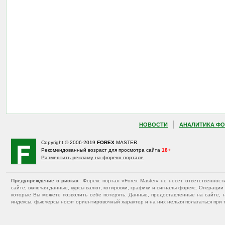
НОВОСТИ
АНАЛИТИКА ФО
Copyright © 2006-2019
FOREX
MASTER
Рекомендованный возраст для просмотра сайта
18+
Разместить рекламу на форекс портале
Предупреждение о рисках
: Форекс портал «Forex Master» не несет ответственнос
сайте, включая данные, курсы валют, котировки, графики и сигналы форекс. Операц
которые Вы можете позволить себе потерять. Данные, предоставленные на сайте, 
индексы, фьючерсы носят ориентировочный характер и на них нельзя полагаться при 