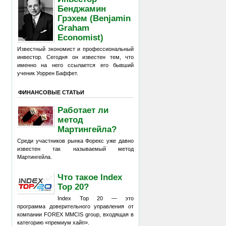
Бенджамин
Грэхем (Benjamin
Graham
Economist)
Известный экономист и профессиональный
инвестор. Сегодня он известен тем, что
именно на него ссылается его бывший
ученик Уоррен Баффет.
ФИНАНСОВЫЕ СТАТЬИ
Работает ли
метод
Мартингейла?
Среди участников рынка Форекс уже давно
известен так называемый метод
Мартингейла.
Что такое Index
Top 20?
Index Top 20 — это
программа доверительного управления от
компании FOREX MMCIS group, входящая в
категорию «премиум хайп».