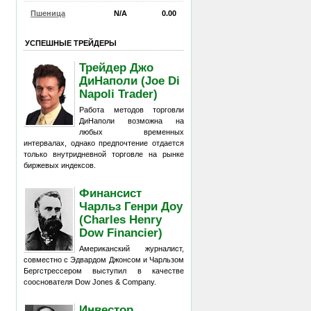
Пшеница
N/A
0.00
УСПЕШНЫЕ ТРЕЙДЕРЫ
Трейдер Джо
ДиНаполи (Joe Di
Napoli Trader)
Работа методов торговли
ДиНаполи возможна на
любых временных
интервалах, однако предпочтение отдается
только внутридневной торговле на рынке
биржевых индексов.
Финансист
Чарльз Генри Доу
(Charles Henry
Dow Financier)
Американский журналист,
совместно с Эдвардом Джонсом и Чарльзом
Бергстрессером выступил в качестве
сооснователя Dow Jones & Company.
Инвестор