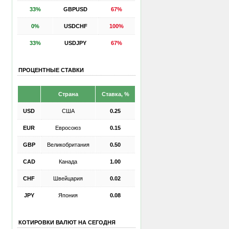
33%
GBPUSD
67%
0%
USDCHF
100%
33%
USDJPY
67%
ПРОЦЕНТНЫЕ СТАВКИ
Страна
Ставка, %
USD
США
0.25
EUR
Евросоюз
0.15
GBP
Великобритания
0.50
CAD
Канада
1.00
CHF
Швейцария
0.02
JPY
Япония
0.08
КОТИРОВКИ ВАЛЮТ НА СЕГОДНЯ