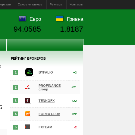
портале
Самое читаемое
Реклама
Контакты
Евро
Гривна
94.0585
1.8187
РЕЙТИНГ БРОКЕРОВ
е)
1
BYFALIO
+3
PROFINANCE
2
+21
group
3
TENKOFX
+22
5
4
FOREX CLUB
+22
5
FXTEAM
-2