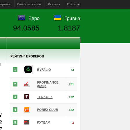
портале
Самое читаемое
Реклама
Контакты
Евро
Гривна
94.0585
1.8187
РЕЙТИНГ БРОКЕРОВ
е)
1
BYFALIO
+3
PROFINANCE
2
+21
group
3
TENKOFX
+22
4
FOREX CLUB
+22
Y
2
5
FXTEAM
-2
7