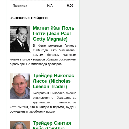
Пшеница
N/A
0.00
УСПЕШНЫЕ ТРЕЙДЕРЫ
Магнат Жан Поль
Гетти (Jean Paul
Getty Magnate)
В Книге рекордов Гиннеса
1966 года Гетти был назван
самым богатым частным
лицом в мире - тогда он обладал состоянием
в размере 1,2 миллиарда долларов.
Трейдер Николас
Лисон (Nicholas
Leeson Trader)
Биография Николаса Лисона
отличается от большинства
крупнейших финансистов
хотя бы тем, что он сидел в тюрьме, будучи
осужденным за обман и подлог.
Трейдер Синтия
Кейс (Cynthia