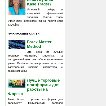
Kase Trader)
Успешный трейдер и
известный финансовый
аналитик, Синтия стала
участником биржевого рынка практически
случайно.
ФИНАНСОВЫЕ СТАТЬИ
Forex Master
Method
Это одна из лучших
торговых стратегий, известных на
сегодняшний день для работы на валютном
рынке. Основана на дивергенции, то есть на
расхождении графика индикатора с
графиком цены.
Лучше торговые
платформы для
работы на
Форекс
Какие бывают торговые платформы для
трейдинга? Популярность торговой