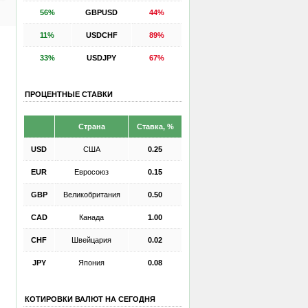
56%
GBPUSD
44%
11%
USDCHF
89%
33%
USDJPY
67%
ПРОЦЕНТНЫЕ СТАВКИ
Страна
Ставка, %
USD
США
0.25
EUR
Евросоюз
0.15
GBP
Великобритания
0.50
CAD
Канада
1.00
CHF
Швейцария
0.02
JPY
Япония
0.08
КОТИРОВКИ ВАЛЮТ НА СЕГОДНЯ