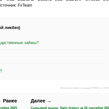
Источник: FxTeam
й ликбез)
ударственные займы?
?
Источник: Новости рынка FOREX от FXP
 Ранее
Далее →
нтября 2025
Сырьевой рынок, Daily history за 26 сентября 20