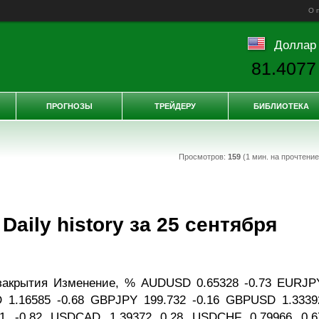
О 
Доллар
81.4077
ПРОГНОЗЫ
ТРЕЙДЕРУ
БИБЛИОТЕКА
Просмотров:
159
(1 мин. на прочтени
aily history за 25 сентября
закрытия Изменение, % AUDUSD 0.65328 -0.73 EURJP
 1.16585 -0.68 GBPJPY 199.732 -0.16 GBPUSD 1.3339
81 -0.82 USDCAD 1.39372 0.28 USDCHF 0.79966 0.6