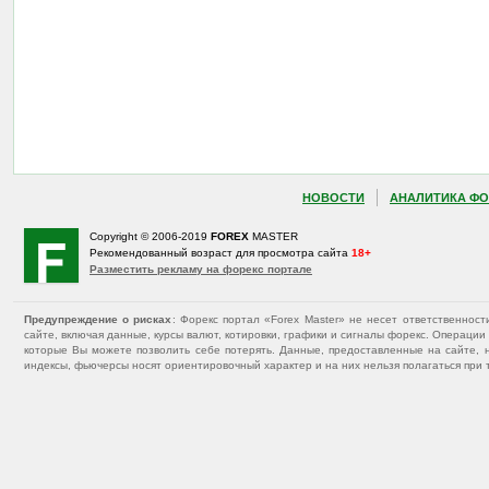
НОВОСТИ
АНАЛИТИКА ФО
Copyright © 2006-2019
FOREX
MASTER
Рекомендованный возраст для просмотра сайта
18+
Разместить рекламу на форекс портале
Предупреждение о рисках
: Форекс портал «Forex Master» не несет ответственнос
сайте, включая данные, курсы валют, котировки, графики и сигналы форекс. Операц
которые Вы можете позволить себе потерять. Данные, предоставленные на сайте, 
индексы, фьючерсы носят ориентировочный характер и на них нельзя полагаться при 