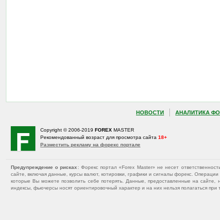
НОВОСТИ
АНАЛИТИКА ФО
Copyright © 2006-2019
FOREX
MASTER
Рекомендованный возраст для просмотра сайта
18+
Разместить рекламу на форекс портале
Предупреждение о рисках
: Форекс портал «Forex Master» не несет ответственнос
сайте, включая данные, курсы валют, котировки, графики и сигналы форекс. Операц
которые Вы можете позволить себе потерять. Данные, предоставленные на сайте, 
индексы, фьючерсы носят ориентировочный характер и на них нельзя полагаться при 