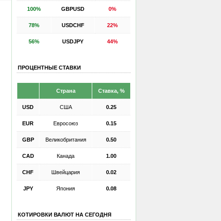
100%
GBPUSD
0%
78%
USDCHF
22%
56%
USDJPY
44%
ПРОЦЕНТНЫЕ СТАВКИ
Страна
Ставка, %
USD
США
0.25
EUR
Евросоюз
0.15
GBP
Великобритания
0.50
CAD
Канада
1.00
CHF
Швейцария
0.02
JPY
Япония
0.08
КОТИРОВКИ ВАЛЮТ НА СЕГОДНЯ