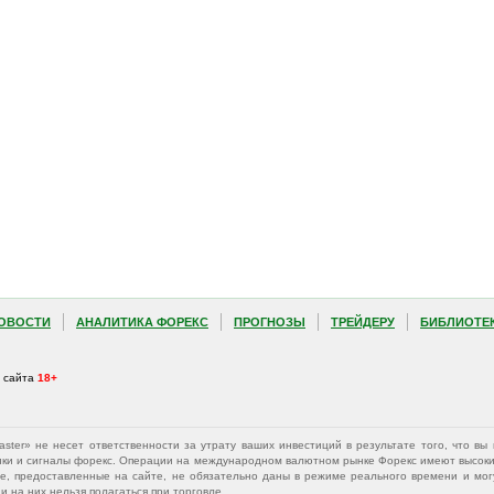
ОВОСТИ
АНАЛИТИКА ФОРЕКС
ПРОГНОЗЫ
ТРЕЙДЕРУ
БИБЛИОТЕ
а сайта
18+
Master» не несет ответственности за утрату ваших инвестиций в результате того, что 
афики и сигналы форекс. Операции на международном валютном рынке Форекс имеют высокий
е, предоставленные на сайте, не обязательно даны в режиме реального времени и могу
 на них нельзя полагаться при торговле.