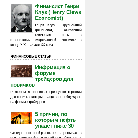
Финансист Генри
Клуз (Henry Clews
Economist)
Генри Клуз - крупнейший
финансист, сыгравший
ключевую роль в
становлении американской экономики в
конце XIX - начале XX века.
ФИНАНСОВЫЕ СТАТЬИ
Инфрмация о
форуме
трейдеров для
новичков
Разберем 5 основных принципов торговли
для новичка, которые чаще всего обсуждают
на форуме трейдеров.
5 причин, по
которым нефть
упадет ниже 30
Сегодня нефтяной рынок опять пребывает в
состоянии крайне сильной нестабильности,