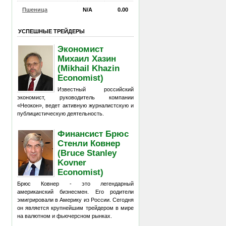
Пшеница
N/A
0.00
УСПЕШНЫЕ ТРЕЙДЕРЫ
Экономист
Михаил Хазин
(Mikhail Khazin
Economist)
Известный российский
экономист, руководитель компании
«Неокон», ведет активную журналистскую и
публицистическую деятельность.
Финансист Брюс
Стенли Ковнер
(Bruce Stanley
Kovner
Economist)
Брюс Ковнер - это легендарный
американский бизнесмен. Его родители
эмигрировали в Америку из России. Сегодня
он является крупнейшим трейдером в мире
на валютном и фьючерсном рынках.