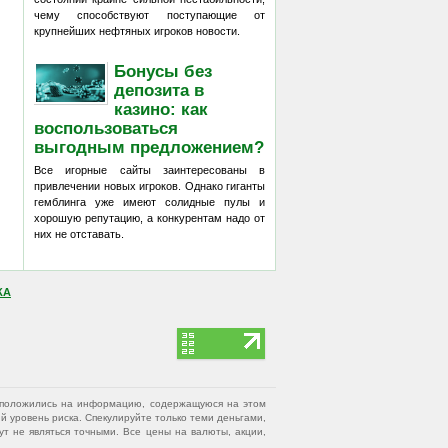
чему способствуют поступающие от
крупнейших нефтяных игроков новости.
Бонусы без
депозита в
казино: как
воспользоваться
выгодным предложением?
Все игорные сайты заинтересованы в
привлечении новых игроков. Однако гиганты
гемблинга уже имеют солидные пулы и
хорошую репутацию, а конкурентам надо от
них не отставать.
КА
вы положились на информацию, содержащуюся на этом
 уровень риска. Спекулируйте только теми деньгами,
т не являться точными. Все цены на валюты, акции,