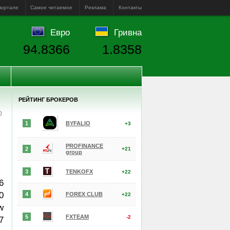
портале
Самое читаемое
Реклама
Контакты
Евро
Гривна
94.8366
1.8358
РЕЙТИНГ БРОКЕРОВ
е)
1
BYFALIO
+3
PROFINANCE
2
+21
group
3
TENKOFX
+22
6
0
4
FOREX CLUB
+22
w
5
FXTEAM
-2
7