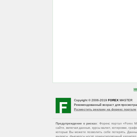
Н
Copyright © 2006-2019
FOREX
MASTER
Рекомендованный возраст для просмотр
Разместить рекламу на форекс портале
Предупреждение о рисках
: Форекс портал «Forex 
сайте, включая данные, курсы валют, котировки, гр
которые Вы можете позволить себе потерять. Данны
индексы, фьючерсы носят ориентировочный характер и