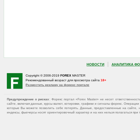
НОВОСТИ
АНАЛИТИКА ФО
Copyright © 2006-2019
FOREX
MASTER
Рекомендованный возраст для просмотра сайта
18+
Разместить рекламу на форекс портале
Предупреждение о рисках
: Форекс портал «Forex Master» не несет ответственнос
сайте, включая данные, курсы валют, котировки, графики и сигналы форекс. Операц
которые Вы можете позволить себе потерять. Данные, предоставленные на сайте, 
индексы, фьючерсы носят ориентировочный характер и на них нельзя полагаться при 