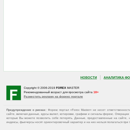
НОВОСТИ
АНАЛИТИКА ФО
Copyright © 2006-2019
FOREX
MASTER
Рекомендованный возраст для просмотра сайта
18+
Разместить рекламу на форекс портале
Предупреждение о рисках
: Форекс портал «Forex Master» не несет ответственнос
сайте, включая данные, курсы валют, котировки, графики и сигналы форекс. Операц
которые Вы можете позволить себе потерять. Данные, предоставленные на сайте, 
индексы, фьючерсы носят ориентировочный характер и на них нельзя полагаться при 