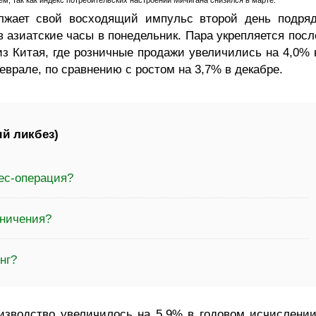
м, так как индекс потребительских настроений Мичигана снизился в марте.
жает свой восходящий импульс второй день подряд
 в азиатские часы в понедельник. Пара укрепляется посл
з Китая, где розничные продажи увеличились на 4,0% 
врале, по сравнению с ростом на 3,7% в декабре.
й ликбез)
ес-операция?
аничения?
нг?
изводство увеличилось на 5,9% в годовом исчислении