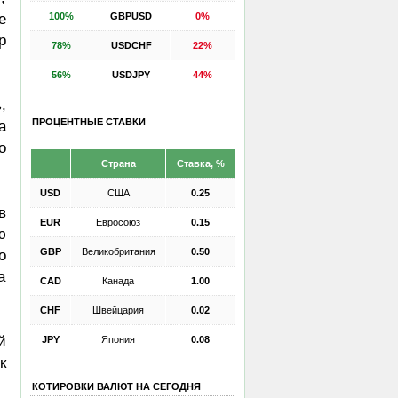
100%
GBPUSD
0%
е
р
78%
USDCHF
22%
56%
USDJPY
44%
,
ПРОЦЕНТНЫЕ СТАВКИ
а
о
Страна
Ставка, %
USD
США
0.25
в
EUR
Евросоюз
0.15
ю
GBP
Великобритания
0.50
о
а
CAD
Канада
1.00
CHF
Швейцария
0.02
й
JPY
Япония
0.08
к
КОТИРОВКИ ВАЛЮТ НА СЕГОДНЯ