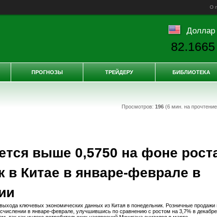
О 
Доллар
82.1665
ПРОГНОЗЫ
ТРЕЙДЕРУ
БИБЛИОТЕКА
Просмотров:
196
(6 мин. на прочтени
тся выше 0,5750 на фоне рост
 в Китае в январе-феврале в
ии
выхода ключевых экономических данных из Китая в понедельник. Розничные продажи 
исчислении в январе-феврале, улучшившись по сравнению с ростом на 3,7% в декабре