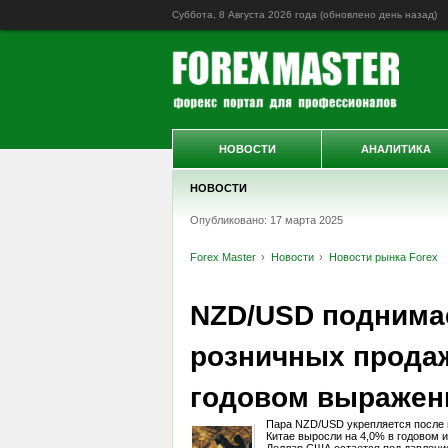
Суббота, 8 Августа 2026 года (обновлено
день назад
)
НОВОСТИ
АНАЛИТИКА
НОВОСТИ
Опубликовано: 17 марта 2025
Forex Master
Новости
Новости рынка Forex
NZD/USD поднимае
розничных продаж
годовом выражен
Пара NZD/USD укрепляется после 
Китае выросли на 4,0% в годовом 