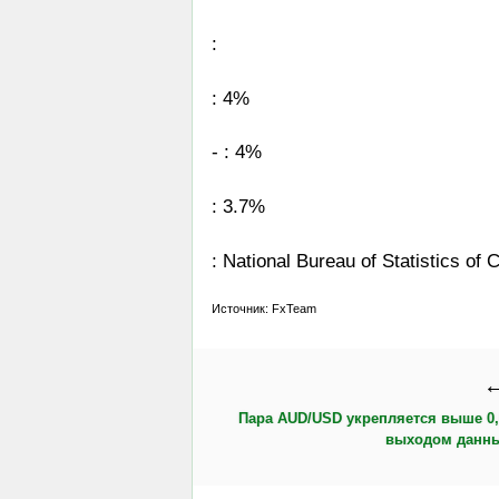
:
: 4%
- : 4%
: 3.7%
: National Bureau of Statistics of 
Источник: FxTeam
←
Пара AUD/USD укрепляется выше 0,
выходом данны