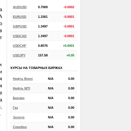
AUDUSD
0.7069
-0.0002
а
А
EURUSD
1.1561
-0.0001
о
GBPUSD
1.3497
-0.0001
в
USDCAD
1.3497
-0.0001
т
USDCHF
0.8076
+0.0001
USDJPY
157.58
+0.05
и
КУРСЫ НА ТОВАРНЫХ БИРЖАХ
и
я
Нефть Brent
N/A
0.00
я
Нефть WTI
N/A
0.00
е
Бензин
N/A
0.00
а
,
Газ
N/A
0.00
.
Золото
N/A
0.00
Серебро
N/A
0.00