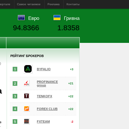
портале
Самое читаемое
Реклама
Контакты
Евро
Гривна
94.8366
1.8358
РЕЙТИНГ БРОКЕРОВ
е)
1
BYFALIO
+3
PROFINANCE
2
+21
group
а
3
TENKOFX
+22
4
FOREX CLUB
+22
5
FXTEAM
-2
в
.