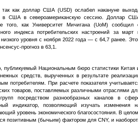
 так как доллар США (USD) ослабел накануне выход
х в США в североамериканскую сессию. Доллар СШ
е того, как Университет Мичигана (UoM) сообщил 
ьного индекса потребительских настроений за март 
 низкого уровня с ноября 2022 года — с 64,7 ранее. Это
нсенсус-прогноз в 63,1.
р, публикуемый Национальным бюро статистики Китая 
ежных средств, вырученных в результате реализаци
ным потребителям. При расчете показателя учитываетс
ских товаров, поставляемых различными отраслями дл
групп посредством разнообразных каналов в сфер
жный индикатор, позволяющий изучать изменения н
ающий уровень экономического благосостояния. В целом
тся позитивным (бычьим) фактором для CNY, и наоборот