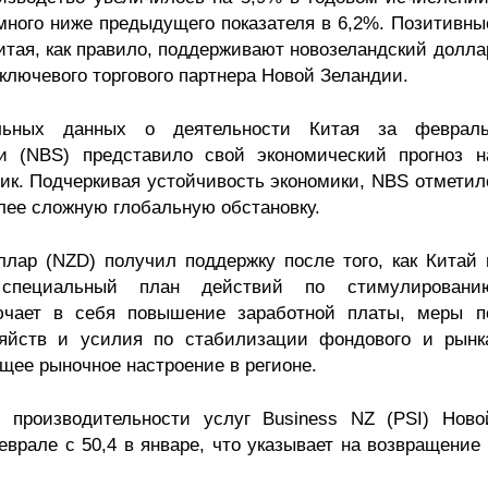
емного ниже предыдущего показателя в 6,2%. Позитивны
итая, как правило, поддерживают новозеландский долла
 ключевого торгового партнера Новой Зеландии.
льных данных о деятельности Китая за февраль
и (NBS) представило свой экономический прогноз н
ик. Подчеркивая устойчивость экономики, NBS отметил
ее сложную глобальную обстановку.
ллар (NZD) получил поддержку после того, как Китай 
специальный план действий по стимулировани
ючает в себя повышение заработной платы, меры п
яйств и усилия по стабилизации фондового и рынк
щее рыночное настроение в регионе.
 производительности услуг Business NZ (PSI) Ново
врале с 50,4 в январе, что указывает на возвращение 