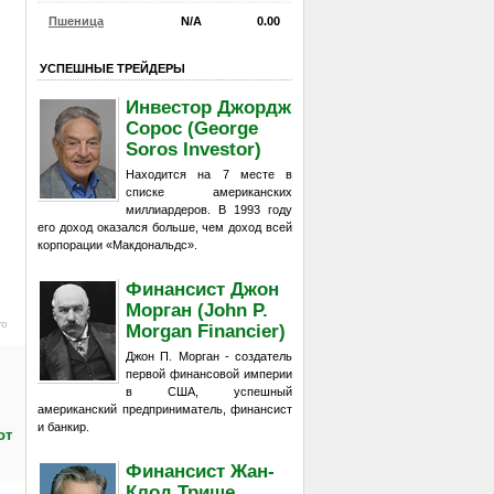
Пшеница
N/A
0.00
УСПЕШНЫЕ ТРЕЙДЕРЫ
Инвестор Джордж
Сорос (George
Soros Investor)
Находится на 7 месте в
списке американских
миллиардеров. В 1993 году
его доход оказался больше, чем доход всей
корпорации «Макдональдс».
Финансист Джон
Морган (John P.
ro
Morgan Financier)
Джон П. Морган - создатель
первой финансовой империи
в США, успешный
американский предприниматель, финансист
и банкир.
от
Финансист Жан-
Клод Трише