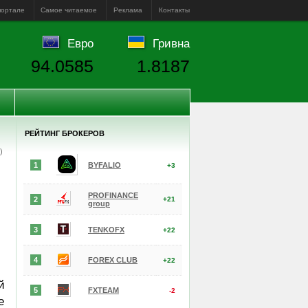
портале
Самое читаемое
Реклама
Контакты
Евро
Гривна
94.0585
1.8187
РЕЙТИНГ БРОКЕРОВ
е)
1
BYFALIO
+3
PROFINANCE
2
+21
group
3
TENKOFX
+22
4
FOREX CLUB
+22
й
5
FXTEAM
-2
е