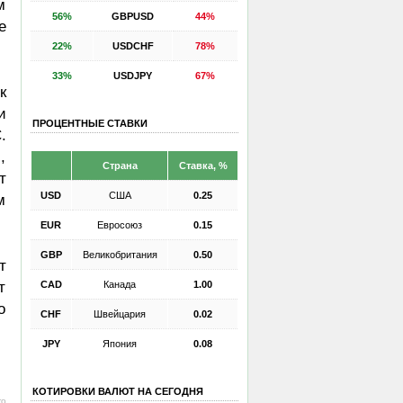
м
56%
GBPUSD
44%
е
22%
USDCHF
78%
33%
USDJPY
67%
к
и
ПРОЦЕНТНЫЕ СТАВКИ
.
,
Страна
Ставка, %
т
USD
США
0.25
м
EUR
Евросоюз
0.15
GBP
Великобритания
0.50
т
CAD
Канада
1.00
т
о
CHF
Швейцария
0.02
JPY
Япония
0.08
КОТИРОВКИ ВАЛЮТ НА СЕГОДНЯ
ro