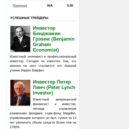
Пшеница
N/A
0.00
УСПЕШНЫЕ ТРЕЙДЕРЫ
Инвестор
Бенджамин
Грэхем (Benjamin
Graham
Economist)
Известный экономист и профессиональный
инвестор. Сегодня он известен тем, что
именно на него ссылается его бывший
ученик Уоррен Баффет.
Инвестор Питер
Линч (Peter Lynch
Investor)
Известный американский
финансист и инвестор,
легенда управления
взаимными фондами: хэдж-фонд Magellan,
управляющим которого он был, сумел за 13
лет увеличить объем средств более чем на
2700%.