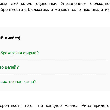
мых £20 млрд, оцененных Управлением бюджетно
тябре вместе с бюджетом, отмечают валютные аналитик
й ликбез)
а брокерская фирма?
во целей?
дарственная казна?
роятность того, что канцлер Рэйчел Ривз придетс