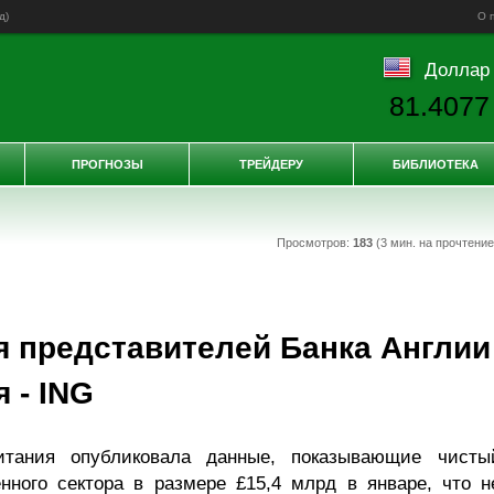
д
)
О 
Доллар
81.4077
ПРОГНОЗЫ
ТРЕЙДЕРУ
БИБЛИОТЕКА
Просмотров:
183
(3 мин. на прочтени
 представителей Банка Англии
 - ING
итания опубликовала данные, показывающие чисты
нного сектора в размере £15,4 млрд в январе, что н