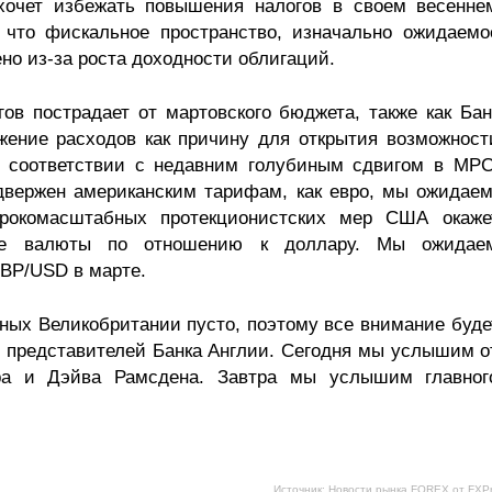
 хочет избежать повышения налогов в своем весенне
 что фискальное пространство, изначально ожидаемо
о из-за роста доходности облигаций.
ов пострадает от мартовского бюджета, также как Бан
жение расходов как причину для открытия возможност
 соответствии с недавним голубиным сдвигом в MPC
двержен американским тарифам, как евро, мы ожидаем
рокомасштабных протекционистских мер США окаже
ие валюты по отношению к доллару. Мы ожидае
GBP/USD в марте.
нных Великобритании пусто, поэтому все внимание буде
 представителей Банка Англии. Сегодня мы услышим о
ра и Дэйва Рамсдена. Завтра мы услышим главног
Источник: Новости рынка FOREX от FXP