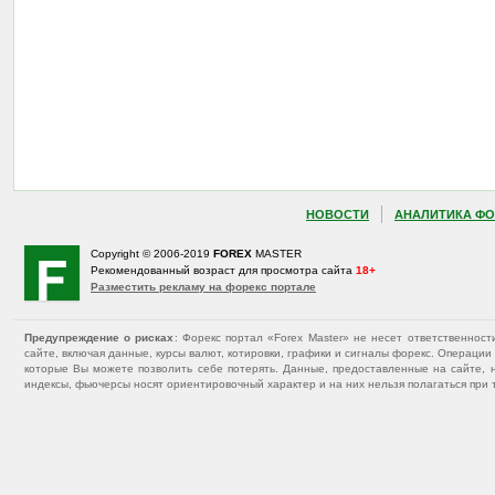
НОВОСТИ
АНАЛИТИКА ФО
Copyright © 2006-2019
FOREX
MASTER
Рекомендованный возраст для просмотра сайта
18+
Разместить рекламу на форекс портале
Предупреждение о рисках
: Форекс портал «Forex Master» не несет ответственнос
сайте, включая данные, курсы валют, котировки, графики и сигналы форекс. Операц
которые Вы можете позволить себе потерять. Данные, предоставленные на сайте, 
индексы, фьючерсы носят ориентировочный характер и на них нельзя полагаться при 