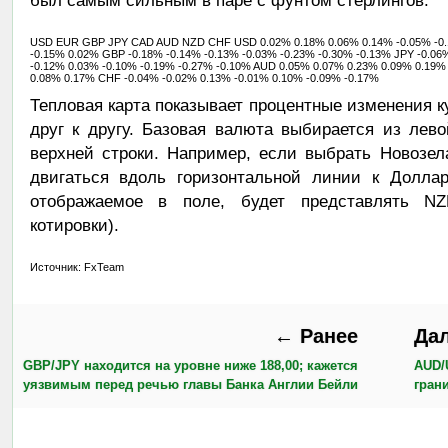
USD EUR GBP JPY CAD AUD NZD CHF USD 0.02% 0.18% 0.06% 0.14% -0.05% -0.1
-0.15% 0.02% GBP -0.18% -0.14% -0.13% -0.03% -0.23% -0.30% -0.13% JPY -0.0
-0.12% 0.03% -0.10% -0.19% -0.27% -0.10% AUD 0.05% 0.07% 0.23% 0.09% 0.19%
0.08% 0.17% CHF -0.04% -0.02% 0.13% -0.01% 0.10% -0.09% -0.17%
Тепловая карта показывает процентные изменения 
друг к другу. Базовая валюта выбирается из лево
верхней строки. Например, если выбрать Новозел
двигаться вдоль горизонтальной линии к Долла
отображаемое в поле, будет представлять NZ
котировки).
Источник: FxTeam
← Ранее
Да
GBP/JPY находится на уровне ниже 188,00; кажется
AUD/
уязвимым перед речью главы Банка Англии Бейли
гран