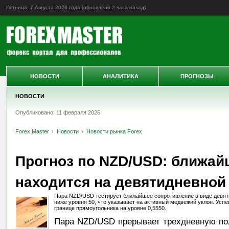
Пятница, 7 Августа 2026 года (обновлено
2 часа назад
)
НОВОСТИ
АНАЛИТИКА
ПРОГНОЗЫ
НОВОСТИ
Опубликовано: 11 февраля 2025
Forex Master
Новости
Новости рынка Forex
Прогноз по NZD/USD: ближай
находится на девятидневной
Пара NZD/USD тестирует ближайшее сопротивление в виде девяти
ниже уровня 50, что указывает на активный медвежий уклон. Усп
границе прямоугольника на уровне 0,5550.
Пара NZD/USD прерывает трехдневную поло