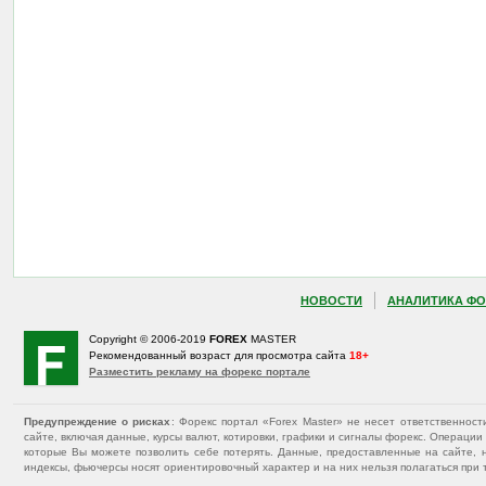
НОВОСТИ
АНАЛИТИКА ФО
Copyright © 2006-2019
FOREX
MASTER
Рекомендованный возраст для просмотра сайта
18+
Разместить рекламу на форекс портале
Предупреждение о рисках
: Форекс портал «Forex Master» не несет ответственнос
сайте, включая данные, курсы валют, котировки, графики и сигналы форекс. Операц
которые Вы можете позволить себе потерять. Данные, предоставленные на сайте, 
индексы, фьючерсы носят ориентировочный характер и на них нельзя полагаться при 