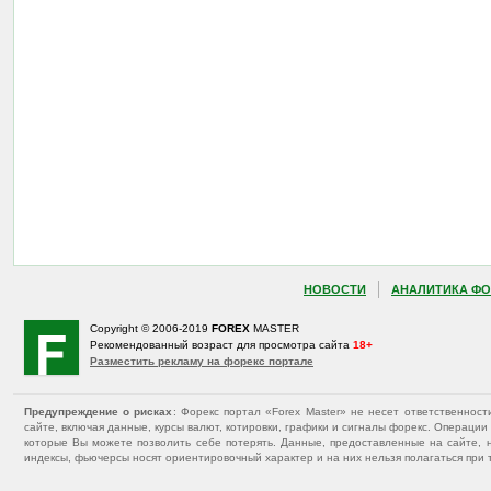
НОВОСТИ
АНАЛИТИКА ФО
Copyright © 2006-2019
FOREX
MASTER
Рекомендованный возраст для просмотра сайта
18+
Разместить рекламу на форекс портале
Предупреждение о рисках
: Форекс портал «Forex Master» не несет ответственнос
сайте, включая данные, курсы валют, котировки, графики и сигналы форекс. Операц
которые Вы можете позволить себе потерять. Данные, предоставленные на сайте, 
индексы, фьючерсы носят ориентировочный характер и на них нельзя полагаться при 