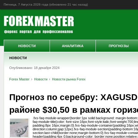
Пятница, 7 Августа 2026 года (обновлено
21 час назад
)
НОВОСТИ
АНАЛИТИКА
ПРОГНОЗЫ
НОВОСТИ
Опубликовано: 18 декабря 2024
Forex Master
Новости
Новости рынка Forex
Прогноз по серебру: XAGUSD
районе $30,50 в рамках гори
.fxs-faq-module-wrapper{border:1px solid background: margin-bottom:32
faq-module-title{color: font-size:16px;font-style:italic;font-weight:700
padding:8px 16px;margin:0}.fxs-faq-module-container{padding:16px;wid
direction:column;gap:12px}.fxs-faq-module-section{padding-bottom:16
section:last-child{border:none;margin-bottom:0}.fxs-faq-module-conta
header{padding:4px 0;background-color: border:none;position:relative