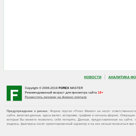
НОВОСТИ
АНАЛИТИКА ФО
Copyright © 2006-2019
FOREX
MASTER
Рекомендованный возраст для просмотра сайта
18+
Разместить рекламу на форекс портале
Предупреждение о рисках
: Форекс портал «Forex Master» не несет ответственнос
сайте, включая данные, курсы валют, котировки, графики и сигналы форекс. Операц
которые Вы можете позволить себе потерять. Данные, предоставленные на сайте, 
индексы, фьючерсы носят ориентировочный характер и на них нельзя полагаться при 