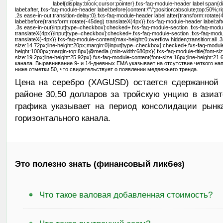
label{display:block;cursor:pointer}.fxs-faq-module-header label span{
label:after,.fxs-faq-module-header label:before{content:\"\";position:absolute;top:50%;r
.2s ease-in-out;transition-delay:0}.fxs-faq-module-header label:after{transform:rotate
label:before{transform:rotate(-45deg) translateX(4px)}.fxs-faq-module-header label:aft
.3s ease-in-out}input[type=checkbox]:checked+.fxs-faq-module-section .fxs-faq-modul
translateX(4px)}input[type=checkbox]:checked+.fxs-faq-module-section .fxs-faq-modul
translateX(-4px)}.fxs-faq-module-content{max-height:0;overflow:hidden;transition:all .3
size:14.72px;line-height:20px;margin:0}input[type=checkbox]:checked+.fxs-faq-modul
height:1000px;margin-top:8px}@media (min-width:680px){.fxs-faq-module-title{font-siz
size:19.2px;line-height:25.92px}.fxs-faq-module-content{font-size:16px;line-height
канала. Выравнивание 9- и 14-дневных EMA указывает на отсутствие четкого на
ниже отметки 50, что свидетельствует о появлении медвежьего тренда.
Цена на серебро (XAGUSD) остается сдержанной 
районе 30,50 долларов за тройскую унцию в азиат
графика указывает на период консолидации рынка
горизонтального канала.
Это полезно знать (финансовый ликбез)
Что такое валовая добавленная стоимость?