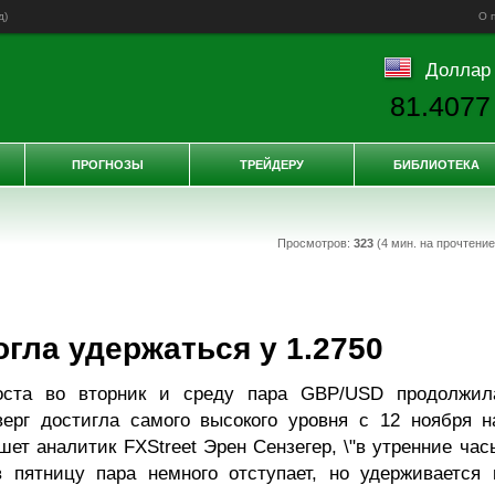
д
)
О 
Доллар
81.4077
ПРОГНОЗЫ
ТРЕЙДЕРУ
БИБЛИОТЕКА
Просмотров:
323
(4 мин. на прочтени
гла удержаться у 1.2750
оста во вторник и среду пара GBP/USD продолжил
ерг достигла самого высокого уровня с 12 ноября н
ишет аналитик FXStreet Эрен Сензегер, \"в утренние час
 пятницу пара немного отступает, но удерживается 