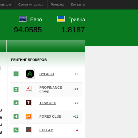
портале
Самое читаемое
Реклама
Контакты
Евро
Гривна
94.0585
1.8187
РЕЙТИНГ БРОКЕРОВ
е)
1
BYFALIO
+3
PROFINANCE
2
+21
group
3
TENKOFX
+22
а
а
4
FOREX CLUB
+22
ы
5
FXTEAM
-2
в