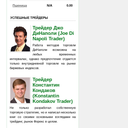
Пшеница
N/A
0.00
УСПЕШНЫЕ ТРЕЙДЕРЫ
Трейдер Джо
ДиНаполи (Joe Di
Napoli Trader)
Работа методов торговли
ДиНаполи возможна на
любых временных
интервалах, однако предпочтение отдается
только внутридневной торговле на рынке
биржевых индексов.
Трейдер
Константин
Кондаков
(Konstantin
Kondakov Trader)
Не только разработал собственную
торговую стратегию, но и написал несколько
книг со своими основными взглядами на
трейдинг, рынок Форекс в целом.