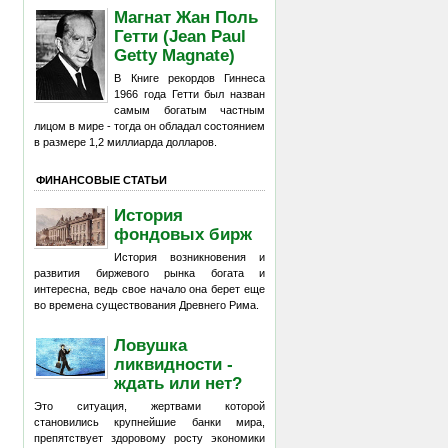
Магнат Жан Поль
Гетти (Jean Paul
Getty Magnate)
В Книге рекордов Гиннеса
1966 года Гетти был назван
самым богатым частным
лицом в мире - тогда он обладал состоянием
в размере 1,2 миллиарда долларов.
ФИНАНСОВЫЕ СТАТЬИ
История
фондовых бирж
История возникновения и
развития биржевого рынка богата и
интересна, ведь свое начало она берет еще
во времена существования Древнего Рима.
Ловушка
ликвидности -
ждать или нет?
Это ситуация, жертвами которой
становились крупнейшие банки мира,
препятствует здоровому росту экономики