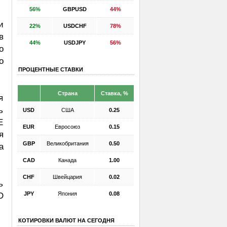
56%
GBPUSD
44%
и
22%
USDCHF
78%
в
44%
USDJPY
56%
о
о
ПРОЦЕНТНЫЕ СТАВКИ
Страна
Ставка, %
я
ь
USD
США
0.25
E
EUR
Евросоюз
0.15
я
GBP
Великобритания
0.50
а
CAD
Канада
1.00
CHF
Швейцария
0.02
ь
JPY
Япония
0.08
D
КОТИРОВКИ ВАЛЮТ НА СЕГОДНЯ