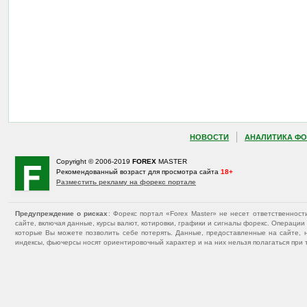
НОВОСТИ
АНАЛИТИКА ФО
Copyright © 2006-2019
FOREX
MASTER
Рекомендованный возраст для просмотра сайта
18+
Разместить рекламу на форекс портале
Предупреждение о рисках
: Форекс портал «Forex Master» не несет ответственнос
сайте, включая данные, курсы валют, котировки, графики и сигналы форекс. Операц
которые Вы можете позволить себе потерять. Данные, предоставленные на сайте, 
индексы, фьючерсы носят ориентировочный характер и на них нельзя полагаться при 